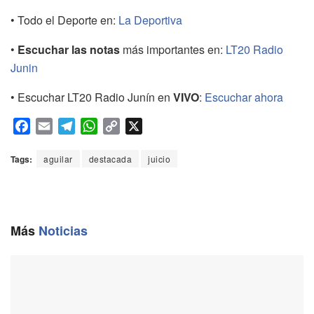
• Todo el Deporte en:
La Deportiva
•
Escuchar las notas
más importantes en:
LT20 Radio
Junin
• Escuchar LT20 Radio Junín en
VIVO
:
Escuchar ahora
F
E
T
W
C
X
a
m
e
h
o
c
a
l
a
p
Tags:
aguilar
destacada
juicio
e
i
e
t
y
b
l
g
s
L
o
r
A
i
o
a
p
n
Más
Noticias
k
m
p
k