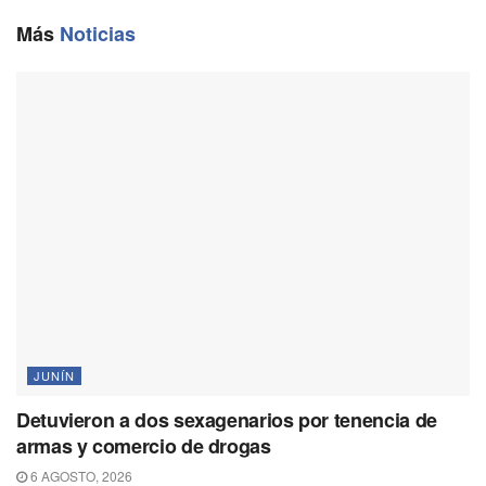
o
r
A
i
o
a
p
n
Más
Noticias
k
m
p
k
JUNÍN
Detuvieron a dos sexagenarios por tenencia de
armas y comercio de drogas
6 AGOSTO, 2026