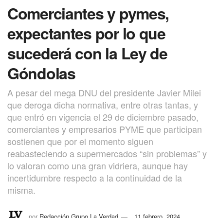
Comerciantes y pymes,
expectantes por lo que
sucederá con la Ley de
Góndolas
A pesar del mega DNU del presidente Javier Milei
que deroga dicha normativa, entre otras tantas, y
que entró en vigencia el 29 de diciembre pasado,
comerciantes y empresarios PYME que participan
sostienen que por el momento siguen
reabasteciendo a supermercados “sin problemas” y
lo valoran como una gran vidriera, aunque hay
incertidumbre respecto a la continuidad de la
misma.
por
Redacción Grupo La Verdad
11 febrero, 2024