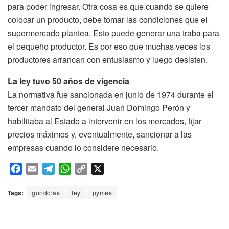
para poder ingresar. Otra cosa es que cuando se quiere
colocar un producto, debe tomar las condiciones que el
supermercado plantea. Esto puede generar una traba para
el pequeño productor. Es por eso que muchas veces los
productores arrancan con entusiasmo y luego desisten.
La ley tuvo 50 años de vigencia
La normativa fue sancionada en junio de 1974 durante el
tercer mandato del general Juan Domingo Perón y
habilitaba al Estado a intervenir en los mercados, fijar
precios máximos y, eventualmente, sancionar a las
empresas cuando lo considere necesario.
F
E
T
W
C
X
a
m
e
h
o
c
a
l
a
p
Tags:
gondolas
ley
pymes
e
i
e
t
y
b
l
g
s
L