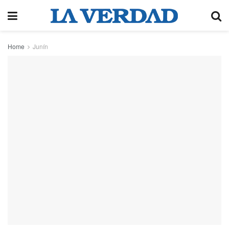
Home
Junín