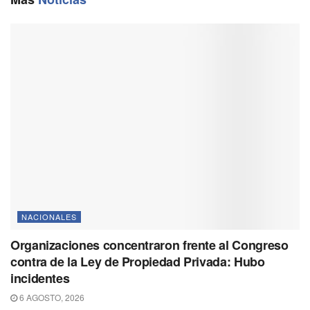
k
m
p
k
NACIONALES
Organizaciones concentraron frente al Congreso
contra de la Ley de Propiedad Privada: Hubo
incidentes
6 AGOSTO, 2026