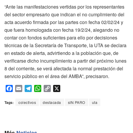
“Ante las manifestaciones vertidas por los representantes
del sector empresario que indican el no cumplimiento del
acta acuerdo firmada por las partes con fecha 02/02/24 y
que fuera homologada con fecha 19/2/24, alegando no
contar con fondos suficientes para ello por decisiones
técnicas de la Secretaría de Transporte, la UTA se declara
en estado de alerta, advirtiendo a la población que, de
verificarse dicho incumplimiento a partir del próximo lunes
8 del corriente, se verá afectada la normal prestación del
servicio público en el área del AMBA”, precisaron.
F
E
T
W
C
X
a
m
e
h
o
c
a
l
a
p
Tags:
colectivos
destacada
sIN PARO
uta
e
i
e
t
y
b
l
g
s
L
o
r
A
i
o
a
p
n
Más
Noticias