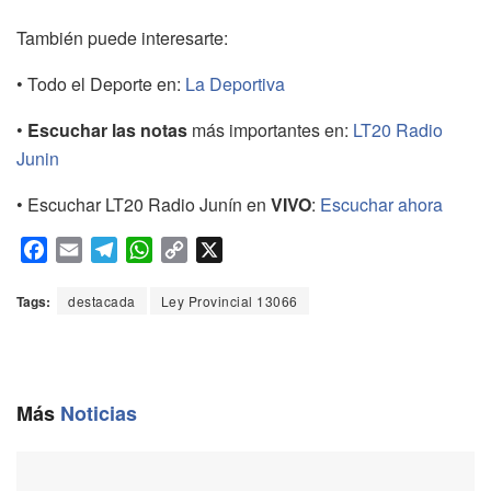
También puede interesarte:
• Todo el Deporte en:
La Deportiva
•
Escuchar las notas
más importantes en:
LT20 Radio
Junin
• Escuchar LT20 Radio Junín en
VIVO
:
Escuchar ahora
F
E
T
W
C
X
a
m
e
h
o
c
a
l
a
p
Tags:
destacada
Ley Provincial 13066
e
i
e
t
y
b
l
g
s
L
o
r
A
i
o
a
p
n
Más
Noticias
k
m
p
k