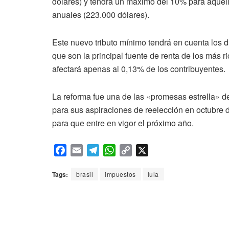
dólares) y tendrá un máximo del 10% para aquell
anuales (223.000 dólares).
Este nuevo tributo mínimo tendrá en cuenta los d
que son la principal fuente de renta de los más 
afectará apenas al 0,13% de los contribuyentes.
La reforma fue una de las «promesas estrella» 
para sus aspiraciones de reelección en octubre d
para que entre en vigor el próximo año.
F
E
T
W
C
X
a
m
e
h
o
c
a
l
a
p
Tags:
brasil
impuestos
lula
e
i
e
t
y
b
l
g
s
L
o
r
A
i
o
a
p
n