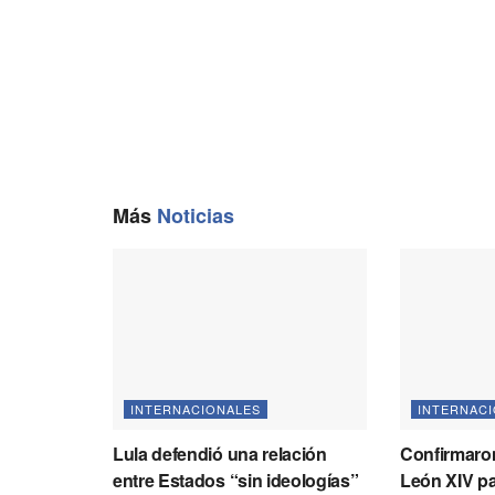
k
m
p
k
Más
Noticias
INTERNACIONALES
INTERNAC
Lula defendió una relación
Confirmaron
entre Estados “sin ideologías”
León XIV pa