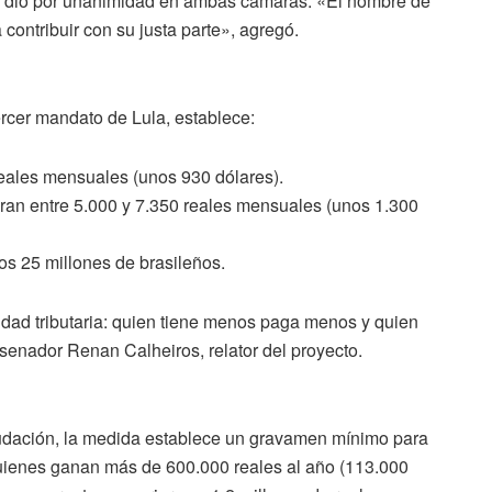
se dio por unanimidad en ambas cámaras. «El nombre de
 contribuir con su justa parte», agregó.
ercer mandato de Lula, establece:
eales mensuales (unos 930 dólares).
ran entre 5.000 y 7.350 reales mensuales (unos 1.300
os 25 millones de brasileños.
vidad tributaria: quien tiene menos paga menos y quien
senador Renan Calheiros, relator del proyecto.
udación, la medida establece un gravamen mínimo para
quienes ganan más de 600.000 reales al año (113.000