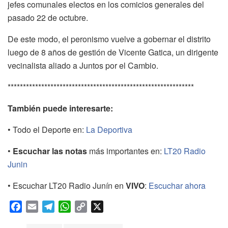
jefes comunales electos en los comicios generales del
pasado 22 de octubre.
De este modo, el peronismo vuelve a gobernar el distrito
luego de 8 años de gestión de Vicente Gatica, un dirigente
vecinalista aliado a Juntos por el Cambio.
*************************************************************
También puede interesarte:
• Todo el Deporte en:
La Deportiva
•
Escuchar las notas
más importantes en:
LT20 Radio
Junin
• Escuchar LT20 Radio Junín en
VIVO
:
Escuchar ahora
F
E
T
W
C
X
a
m
e
h
o