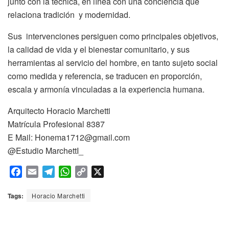
junto con la técnica, en línea con una conciencia que
relaciona tradición y modernidad.
Sus intervenciones persiguen como principales objetivos,
la calidad de vida y el bienestar comunitario, y sus
herramientas al servicio del hombre, en tanto sujeto social
como medida y referencia, se traducen en proporción,
escala y armonía vinculadas a la experiencia humana.
Arquitecto Horacio Marchetti
Matrícula Profesional 8387
E Mail: Honema1712@gmail.com
@Estudio MarchettI_
F
E
T
W
C
X
a
m
e
h
o
c
a
l
a
p
Tags:
Horacio Marchetti
e
i
e
t
y
b
l
g
s
L