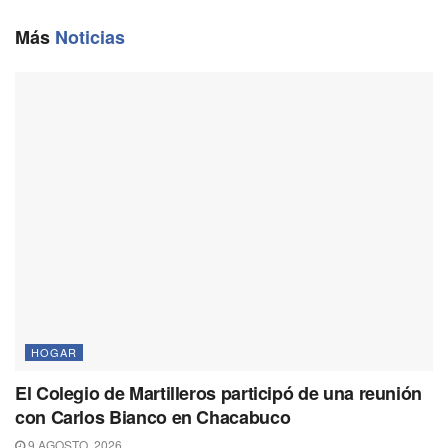
o
r
A
i
o
a
p
n
Más
Noticias
k
m
p
k
HOGAR
El Colegio de Martilleros participó de una reunión
con Carlos Bianco en Chacabuco
9 AGOSTO, 2026