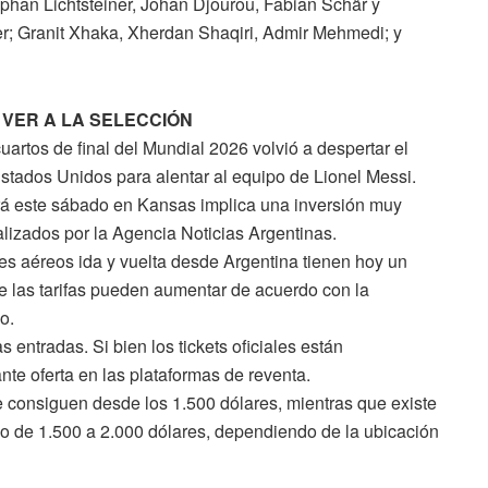
ephan Lichtsteiner, Johan Djourou, Fabian Schär y
r; Granit Xhaka, Xherdan Shaqiri, Admir Mehmedi; y
VER A LA SELECCIÓN
cuartos de final del Mundial 2026 volvió a despertar el
stados Unidos para alentar al equipo de Lionel Messi.
ará este sábado en Kansas implica una inversión muy
lizados por la Agencia Noticias Argentinas.
jes aéreos ida y vuelta desde Argentina tienen hoy un
e las tarifas pueden aumentar de acuerdo con la
o.
entradas. Si bien los tickets oficiales están
te oferta en las plataformas de reventa.
 consiguen desde los 1.500 dólares, mientras que existe
go de 1.500 a 2.000 dólares, dependiendo de la ubicación