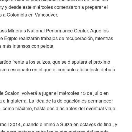
ty y desde este miércoles comenzaron a preparar el
es a Colombia en Vancouver.
ass Minerals National Performance Center. Aquellos
 Egipto realizarán trabajos de recuperación, mientras
os más intensos con pelota.
rtido frente a los suizos, que se disputará el próximo
ismo escenario en el que el conjunto albiceleste debutó
de Scaloni volverá a jugar el miércoles 15 de julio en
ga e Inglaterra. La idea de la delegación es permanecer
o, como máximo, hasta dos días antes del eventual viaje.
rasil 2014, cuando eliminó a Suiza en octavos de final, y
odo para meterse entre los cuatro mejores del mundo.