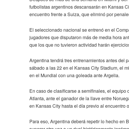
futbolistas argentinos descansarán en Kansas Ci
encuentro frente a Suiza, que eliminó por penal
El seleccionado nacional se entrenó en el Comp
jugadores que disputaron más de media hora ante
que los que no tuvieron actividad harán ejercici
Argentina tendrá tres entrenamientos antes del pa
sábado a las 22 en el Kansas City Stadium, el m
en el Mundial con una goleada ante Argelia.
En caso de clasificarse a semifinales, el equipo 
Atlanta, ante el ganador de la llave entre Norue
en Kansas City hasta el día previo al encuentro 
Para eso, Argentina deberá repetir lo hecho en B
superar otra vez a un rival históricamente incóm