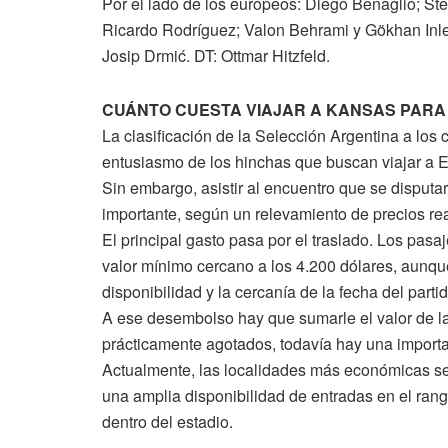
Por el lado de los europeos: Diego Benaglio; St
Ricardo Rodríguez; Valon Behrami y Gökhan Inle
Josip Drmić. DT: Ottmar Hitzfeld.
CUÁNTO CUESTA VIAJAR A KANSAS PARA 
La clasificación de la Selección Argentina a los 
entusiasmo de los hinchas que buscan viajar a E
Sin embargo, asistir al encuentro que se disput
importante, según un relevamiento de precios rea
El principal gasto pasa por el traslado. Los pasa
valor mínimo cercano a los 4.200 dólares, aunqu
disponibilidad y la cercanía de la fecha del partid
A ese desembolso hay que sumarle el valor de las 
prácticamente agotados, todavía hay una importan
Actualmente, las localidades más económicas se
una amplia disponibilidad de entradas en el ran
dentro del estadio.