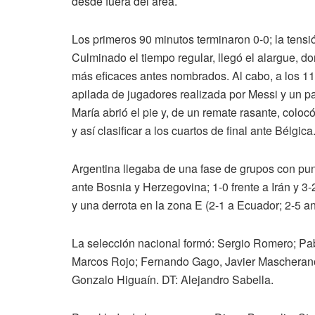
desde fuera del área.
Los primeros 90 minutos terminaron 0-0; la tensi
Culminado el tiempo regular, llegó el alargue, d
más eficaces antes nombrados. Al cabo, a los 118
apilada de jugadores realizada por Messi y un pa
María abrió el pie y, de un remate rasante, colocó
y así clasificar a los cuartos de final ante Bélgica
Argentina llegaba de una fase de grupos con punt
ante Bosnia y Herzegovina; 1-0 frente a Irán y 3-
y una derrota en la zona E (2-1 a Ecuador; 2-5 a
La selección nacional formó: Sergio Romero; Pa
Marcos Rojo; Fernando Gago, Javier Mascherano 
Gonzalo Higuaín. DT: Alejandro Sabella.