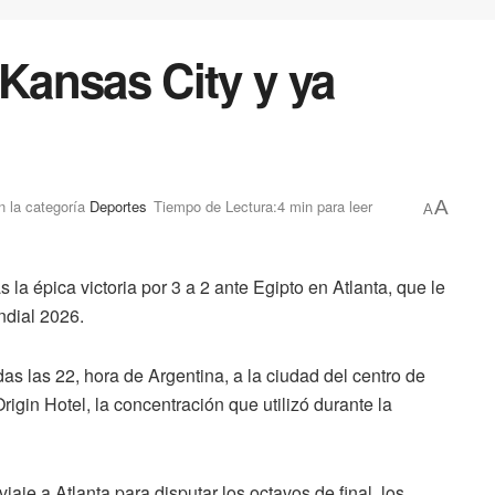
 Kansas City y ya
n la categoría
Deportes
Tiempo de Lectura:4 min para leer
A
A
 la épica victoria por 3 a 2 ante Egipto en Atlanta, que le
undial 2026.
das las 22, hora de Argentina, a la ciudad del centro de
igin Hotel, la concentración que utilizó durante la
e a Atlanta para disputar los octavos de final, los