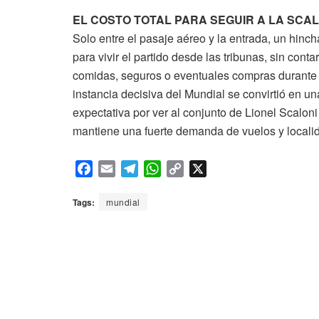
EL COSTO TOTAL PARA SEGUIR A LA SCA
Solo entre el pasaje aéreo y la entrada, un hin
para vivir el partido desde las tribunas, sin cont
comidas, seguros o eventuales compras durante la
instancia decisiva del Mundial se convirtió en 
expectativa por ver al conjunto de Lionel Scaloni
mantiene una fuerte demanda de vuelos y locali
F
E
T
W
C
X
a
m
e
h
o
c
a
l
a
p
Tags:
mundial
e
i
e
t
y
b
l
g
s
L
o
r
A
i
o
a
p
n
k
m
p
k