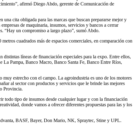
recimiento”, afirmó Diego Abdo, gerente de Comunicación de
n una cita obligada para las marcas que buscan prepararse mejor y
s empresas de maquinaria, insumos, servicios y bancos a cerrar
plos. “Hay un compromiso a largo plazo”, sumó Abdo.
00 metros cuadrados más de espacios comerciales, en comparación con
istintas líneas de financiación especiales para la expo. Entre ellos,
o de La Pampa, Banco Macro, Banco Santa Fe, Banco Entre Ríos,
o muy estrecho con el campo. La agroindustria es uno de los motores
ar al sector con productos y servicios que le brinde las mejores
o Provincia.
rir todo tipo de insumos desde cualquier lugar y con la financiación
eatividad, donde vamos a ofrecer diferentes propuestas para las y los
, Advanta, BASF, Bayer, Don Mario, NK, Spraytec, Stine y UPL.