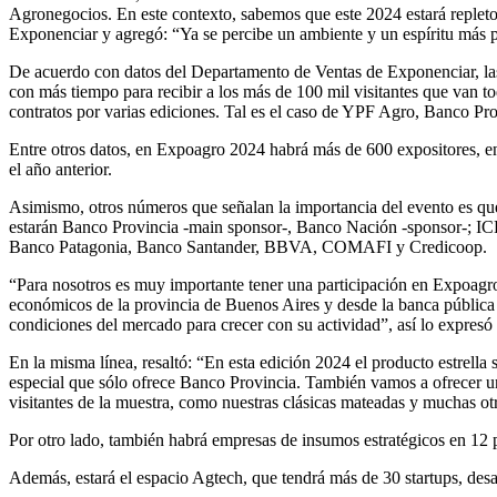
Agronegocios. En este contexto, sabemos que este 2024 estará replet
Exponenciar y agregó: “Ya se percibe un ambiente y un espíritu más 
De acuerdo con datos del Departamento de Ventas de Exponenciar, las
con más tiempo para recibir a los más de 100 mil visitantes que van t
contratos por varias ediciones. Tal es el caso de YPF Agro, Banco P
Entre otros datos, en Expoagro 2024 habrá más de 600 expositores, e
el año anterior.
Asimismo, otros números que señalan la importancia del evento es que h
estarán Banco Provincia -main sponsor-, Banco Nación -sponsor-; I
Banco Patagonia, Banco Santander, BBVA, COMAFI y Credicoop.
“Para nosotros es muy importante tener una participación en Expoagr
económicos de la provincia de Buenos Aires y desde la banca pública 
condiciones del mercado para crecer con su actividad”, así lo expres
En la misma línea, resaltó: “En esta edición 2024 el producto estrella
especial que sólo ofrece Banco Provincia. También vamos a ofrecer un
visitantes de la muestra, como nuestras clásicas mateadas y muchas ot
Por otro lado, también habrá empresas de insumos estratégicos en 1
Además, estará el espacio Agtech, que tendrá más de 30 startups, des