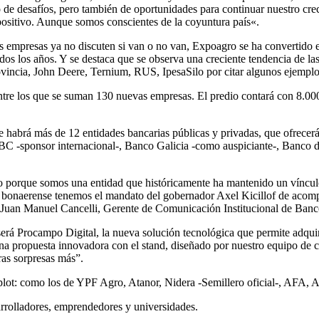
o de desafíos, pero también de oportunidades para continuar nuestro c
positivo. Aunque somos conscientes de la coyuntura país«.
 empresas ya no discuten si van o no van, Expoagro se ha convertido e
odos los años. Y se destaca que se observa una creciente tendencia de la
rovincia, John Deere, Ternium, RUS, IpesaSilo por citar algunos ejem
ntre los que se suman 130 nuevas empresas. El predio contará con 8.0
abrá más de 12 entidades bancarias públicas y privadas, que ofrecerán d
CBC -sponsor internacional-, Banco Galicia -como auspiciante-, Banc
o porque somos una entidad que históricamente ha mantenido un víncul
bonaerense tenemos el mandato del gobernador Axel Kicillof de acompañ
ó Juan Manuel Cancelli, Gerente de Comunicación Institucional de Banc
 será Procampo Digital, la nueva solución tecnológica que permite adqui
a propuesta innovadora con el stand, diseñado por nuestro equipo de cr
ras sorpresas más”.
2 plot: como los de YPF Agro, Atanor, Nidera -Semillero oficial-, AFA
arrolladores, emprendedores y universidades.