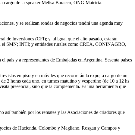
n a cargo de la speaker Melisa Baracco, ONG Matricia.
uciones, y se realizan rondas de negocios tendrá una agenda muy
l de Inversiones (CFI); y, al igual que el año pasado, estarán
á el SMN; INTI; y entidades rurales como CREA, CONINAGRO,
en el país y a representantes de Embajadas en Argentina. Sesenta países
vistas en piso y en móviles que recorrerán la expo, a cargo de un
s de 2 horas cada uno, en turnos matutino y vespertino (de 10 a 12 hs
visita presencial, sino que la complementa. Es una herramienta que
o así también por los remates y las Asociaciones de criadores que
Negocios de Hacienda, Colombo y Magliano, Rosgan y Campos y