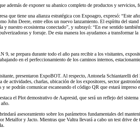
 que además de exponer su abanico completo de productos y servicios, f
resa que tiene una alianza estratégica con Expoagro, expresó: “Este a
o John Deere, entre ellos un nuevo lanzamiento. El espíritu del stand s
ía y nuestro ecosistema conectado”, y subrayó: “En ese sentido también l
, pulverizadoras y forraje. De esta manera los ayudamos a transformar la
9, se prepara durante todo el año para recibir a los visitantes, exposi
ajando en el perfeccionamiento de los caminos internos, estacionamient
visitante, presentaron ExpoBOT. Al respecto, Antonela Schiantarelli de
 de actividades, charlas, ubicación de los expositores, sector gastronó
s y se podrán comunicar escaneando el código QR que estará impreso en
destaca el Plot demostrativo de Aapresid, que será un reflejo del sistem
 año.
 brindará asesoramiento sobre los parámetros fundamentales del manteni
or Metalfor y Jacto. Mientras que Valtra llevará a cabo un test drive de
la.