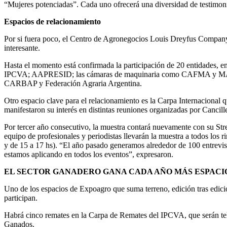
“Mujeres potenciadas”. Cada uno ofrecerá una diversidad de testimoni
Espacios de relacionamiento
Por si fuera poco, el Centro de Agronegocios Louis Dreyfus Company 
interesante.
Hasta el momento está confirmada la participación de 20 entidades, em
IPCVA; AAPRESID; las cámaras de maquinaria como CAFMA y MAG
CARBAP y Federación Agraria Argentina.
Otro espacio clave para el relacionamiento es la Carpa Internacional q
manifestaron su interés en distintas reuniones organizadas por Cancille
Por tercer año consecutivo, la muestra contará nuevamente con su St
equipo de profesionales y periodistas llevarán la muestra a todos los 
y de 15 a 17 hs). “El año pasado generamos alrededor de 100 entrevist
estamos aplicando en todos los eventos”, expresaron.
EL SECTOR GANADERO GANA CADA AÑO MÁS ESPACI
Uno de los espacios de Expoagro que suma terreno, edición tras edici
participan.
Habrá cinco remates en la Carpa de Remates del IPCVA, que serán 
Ganados.