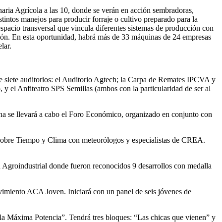
naria Agrícola a las 10, donde se verán en acción sembradoras,
tintos manejos para producir forraje o cultivo preparado para la
espacio transversal que vincula diferentes sistemas de producción con
ción. En esta oportunidad, habrá más de 33 máquinas de 24 empresas
lar.
e siete auditorios: el Auditorio Agtech; la Carpa de Remates IPCVA y
 y el Anfiteatro SPS Semillas (ambos con la particularidad de ser al
ana se llevará a cabo el Foro Económico, organizado en conjunto con
 sobre Tiempo y Clima con meteorólogos y especialistas de CREA.
ón Agroindustrial donde fueron reconocidos 9 desarrollos con medalla
vimiento ACA Joven. Iniciará con un panel de seis jóvenes de
 la Máxima Potencia”. Tendrá tres bloques: “Las chicas que vienen” y