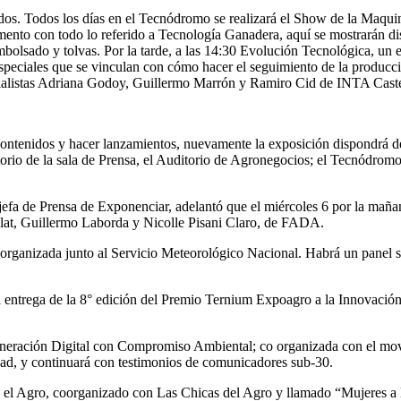
ados. Todos los días en el Tecnódromo se realizará el Show de la Maqui
mento con todo lo referido a Tecnología Ganadera, aquí se mostrarán dis
embolsado y tolvas. Por la tarde, a las 14:30 Evolución Tecnológica, un 
 especiales que se vinculan con cómo hacer el seguimiento de la produc
ialistas Adriana Godoy, Guillermo Marrón y Ramiro Cid de INTA Caste
contenidos y hacer lanzamientos, nuevamente la exposición dispondrá d
rio de la sala de Prensa, el Auditorio de Agronegocios; el Tecnódromo,
 jefa de Prensa de Exponenciar, adelantó que el miércoles 6 por la mañ
lat, Guillermo Laborda y Nicolle Pisani Claro, de FADA.
a organizada junto al Servicio Meteorológico Nacional. Habrá un panel
 la entrega de la 8° edición del Premio Ternium Expoagro a la Innovaci
 Generación Digital con Compromiso Ambiental; co organizada con el mo
lidad, y continuará con testimonios de comunicadores sub-30.
en el Agro, coorganizado con Las Chicas del Agro y llamado “Mujeres a