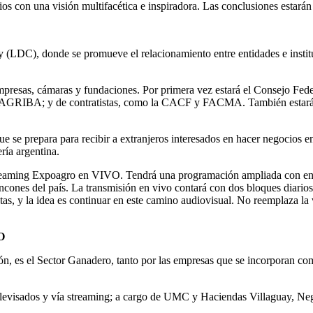
os con una visión multifacética e inspiradora. Las conclusiones estará
(LDC), donde se promueve el relacionamiento entre entidades e instit
presas, cámaras y fundaciones. Por primera vez estará el Consejo Federa
RIBA; y de contratistas, como la CACF y FACMA. También estar
ue se prepara para recibir a extranjeros interesados en hacer negocios 
ría argentina.
reaming Expoagro en VIVO. Tendrá una programación ampliada con entre
rincones del país. La transmisión en vivo contará con dos bloques diario
as, y la idea es continuar en este camino audiovisual. No reemplaza la 
O
ón, es el Sector Ganadero, tanto por las empresas que se incorporan com
televisados y vía streaming; a cargo de UMC y Haciendas Villaguay, 