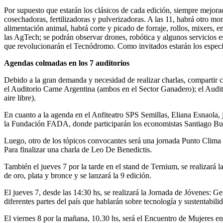
Por supuesto que estarán los clásicos de cada edición, siempre mejor
cosechadoras, fertilizadoras y pulverizadoras. A las 11, habrá otro mo
alimentación animal, habrá corte y picado de forraje, rollos, mixers, 
las AgTech; se podrán observar drones, robótica y algunos servicios
que revolucionarán el Tecnódromo. Como invitados estarán los espec
Agendas colmadas en los 7 auditorios
Debido a la gran demanda y necesidad de realizar charlas, compartir 
el Auditorio Carne Argentina (ambos en el Sector Ganadero); el Audito
aire libre).
En cuanto a la agenda en el Anfiteatro SPS Semillas, Eliana Esnaola,
la Fundación FADA, donde participarán los economistas Santiago Bu
Luego, otro de los tópicos convocantes será una jornada Punto Clim
Para finalizar una charla de Leo De Benedictis.
También el jueves 7 por la tarde en el stand de Ternium, se realizará
de oro, plata y bronce y se lanzará la 9 edición.
El jueves 7, desde las 14:30 hs, se realizará la Jornada de Jóvenes:
diferentes partes del país que hablarán sobre tecnología y sustentabi
El viernes 8 por la mañana, 10.30 hs, será el Encuentro de Mujeres 