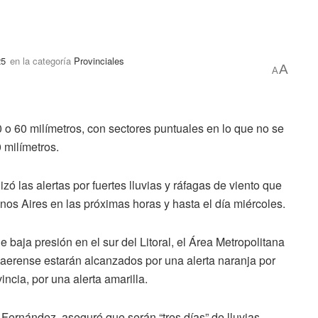
25
en la categoría
Provinciales
A
A
 o 60 milímetros, con sectores puntuales en lo que no se
 milímetros.
ó las alertas por fuertes lluvias y ráfagas de viento que
enos Aires en las próximas horas y hasta el día miércoles.
baja presión en el sur del Litoral, el Área Metropolitana
naerense estarán alcanzados por una alerta naranja por
incia, por una alerta amarilla.
ernández, aseguró que serán “tres días” de lluvias