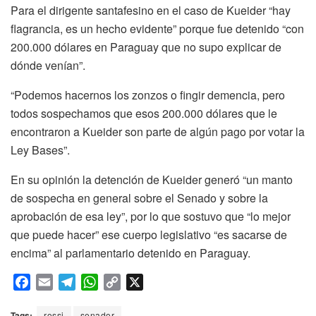
Para el dirigente santafesino en el caso de Kueider “hay
flagrancia, es un hecho evidente” porque fue detenido “con
200.000 dólares en Paraguay que no supo explicar de
dónde venían”.
“Podemos hacernos los zonzos o fingir demencia, pero
todos sospechamos que esos 200.000 dólares que le
encontraron a Kueider son parte de algún pago por votar la
Ley Bases”.
En su opinión la detención de Kueider generó “un manto
de sospecha en general sobre el Senado y sobre la
aprobación de esa ley”, por lo que sostuvo que “lo mejor
que puede hacer” ese cuerpo legislativo “es sacarse de
encima” al parlamentario detenido en Paraguay.
F
E
T
W
C
X
a
m
e
h
o
c
a
l
a
p
Tags:
rossi
senador