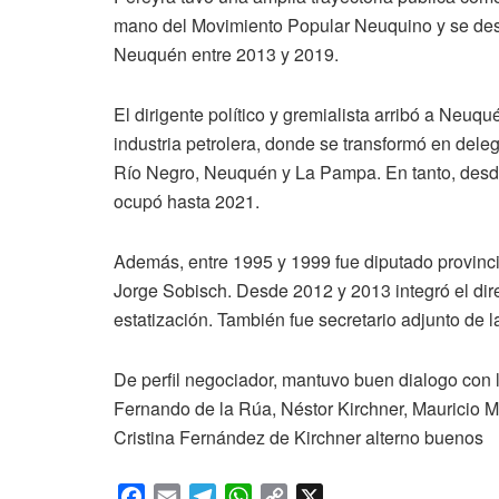
mano del Movimiento Popular Neuquino y se dese
Neuquén entre 2013 y 2019.
El dirigente político y gremialista arribó a Neuq
industria petrolera, donde se transformó en dele
Río Negro, Neuquén y La Pampa. En tanto, desde 
ocupó hasta 2021.
Además, entre 1995 y 1999 fue diputado provincia
Jorge Sobisch. Desde 2012 y 2013 integró el dire
estatización. También fue secretario adjunto d
De perfil negociador, mantuvo buen dialogo con
Fernando de la Rúa, Néstor Kirchner, Mauricio M
Cristina Fernández de Kirchner alterno buenos
F
E
T
W
C
X