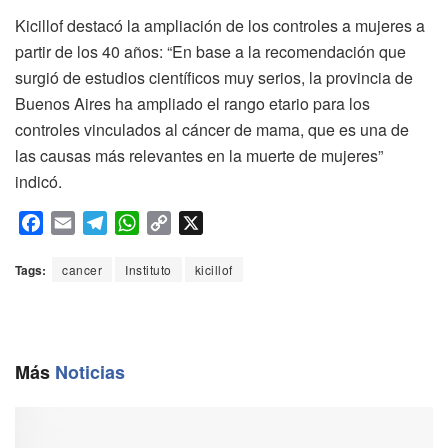
Kicillof destacó la ampliación de los controles a mujeres a
partir de los 40 años: “En base a la recomendación que
surgió de estudios científicos muy serios, la provincia de
Buenos Aires ha ampliado el rango etario para los
controles vinculados al cáncer de mama, que es una de
las causas más relevantes en la muerte de mujeres”
indicó.
F
E
T
W
C
X
a
m
e
h
o
c
a
l
a
p
Tags:
cancer
Instituto
kicillof
e
i
e
t
y
b
l
g
s
L
o
r
A
i
o
a
p
n
Más
Noticias
k
m
p
k