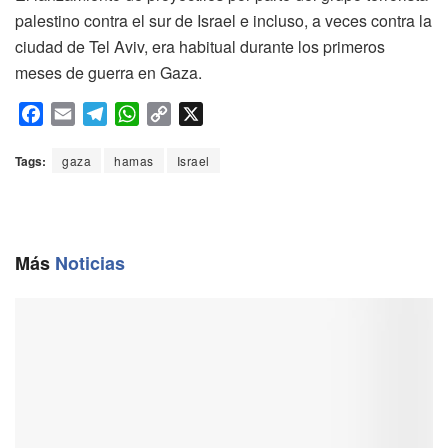
palestino contra el sur de Israel e incluso, a veces contra la
ciudad de Tel Aviv, era habitual durante los primeros
meses de guerra en Gaza.
F
E
T
W
C
X
a
m
e
h
o
c
a
l
a
p
Tags:
gaza
hamas
Israel
e
i
e
t
y
b
l
g
s
L
o
r
A
i
o
a
p
n
Más
Noticias
k
m
p
k