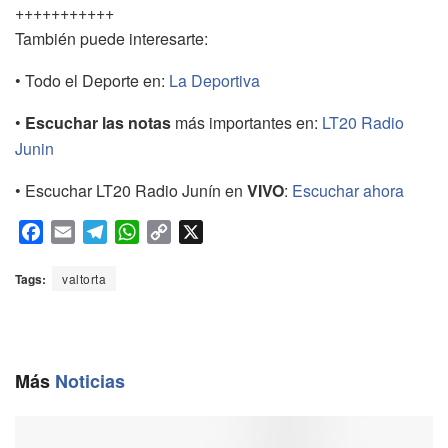
+++++++++++
También puede interesarte:
• Todo el Deporte en:
La Deportiva
•
Escuchar las notas
más importantes en:
LT20 Radio
Junin
• Escuchar LT20 Radio Junín en
VIVO
:
Escuchar ahora
F
E
T
W
C
X
a
m
e
h
o
c
a
l
a
p
Tags:
valtorta
e
i
e
t
y
b
l
g
s
L
o
r
A
i
o
a
p
n
Más
Noticias
k
m
p
k