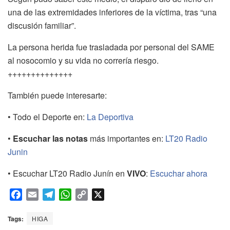
una de las extremidades inferiores de la víctima, tras “una
discusión familiar”.
La persona herida fue trasladada por personal del SAME
al nosocomio y su vida no correría riesgo.
++++++++++++++
También puede interesarte:
• Todo el Deporte en:
La Deportiva
•
Escuchar las notas
más importantes en:
LT20 Radio
Junin
• Escuchar LT20 Radio Junín en
VIVO
:
Escuchar ahora
F
E
T
W
C
X
a
m
e
h
o
c
a
l
a
p
Tags:
HIGA