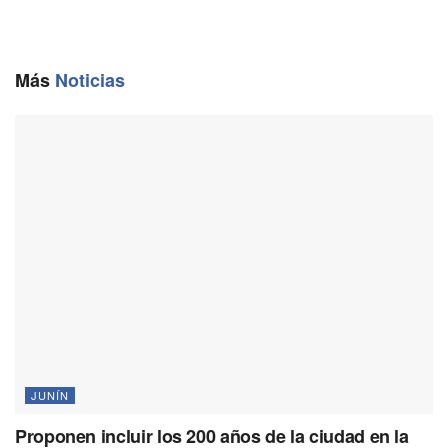
e
i
e
t
y
b
l
g
s
L
o
r
A
i
o
a
p
n
Más
Noticias
k
m
p
k
JUNÍN
Proponen incluir los 200 años de la ciudad en la