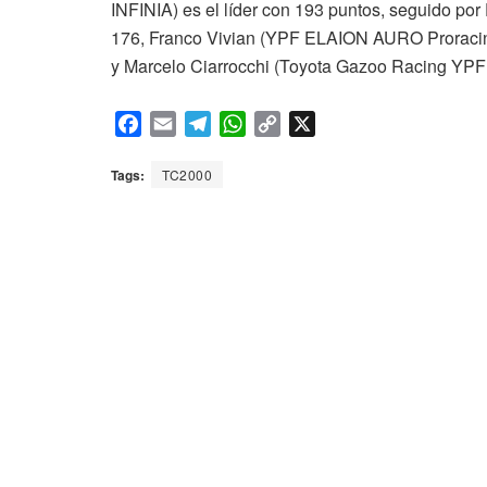
INFINIA) es el líder con 193 puntos, seguido p
176, Franco Vivian (YPF ELAION AURO Proracin
y Marcelo Ciarrocchi (Toyota Gazoo Racing YPF
F
E
T
W
C
X
a
m
e
h
o
c
a
l
a
p
Tags:
TC2000
e
i
e
t
y
b
l
g
s
L
o
r
A
i
o
a
p
n
k
m
p
k