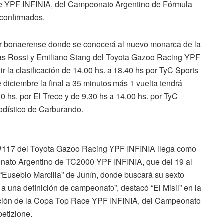
ce YPF INFINIA, del Campeonato Argentino de Fórmula
 confirmados.
 sur bonaerense donde se conocerá al nuevo monarca de la
ías Rossi y Emiliano Stang del Toyota Gazoo Racing YPF
 la clasificación de 14.00 hs. a 18.40 hs por TyC Sports
diciembre la final a 35 minutos más 1 vuelta tendrá
10 hs. por El Trece y de 9.30 hs a 14.00 hs. por TyC
iodístico de Carburando.
 #117 del Toyota Gazoo Racing YPF INFINIA llega como
onato Argentino de TC2000 YPF INFINIA, que del 19 al
“Eusebio Marcilla” de Junín, donde buscará su sexto
r a una definición de campeonato”, destacó “El Misil” en la
nición de la Copa Top Race YPF INFINIA, del Campeonato
etizione.