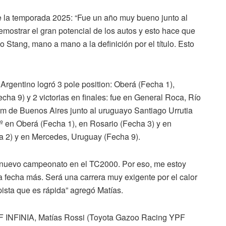
te la temporada 2025: “Fue un año muy bueno junto al
strar el gran potencial de los autos y esto hace que
Stang, mano a mano a la definición por el título. Esto
rgentino logró 3 pole position: Oberá (Fecha 1),
ha 9) y 2 victorias en finales: fue en General Roca, Río
Km de Buenos Aires junto al uruguayo Santiago Urrutia
2º en Oberá (Fecha 1), en Rosario (Fecha 3) y en
a 2) y en Mercedes, Uruguay (Fecha 9).
n nuevo campeonato en el TC2000. Por eso, me estoy
 fecha más. Será una carrera muy exigente por el calor
ista que es rápida” agregó Matías.
 INFINIA, Matías Rossi (Toyota Gazoo Racing YPF