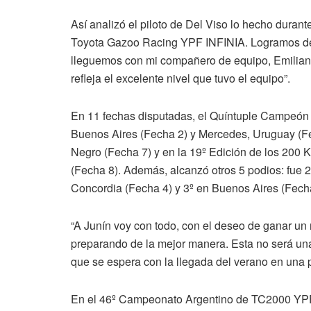
Así analizó el piloto de Del Viso lo hecho duran
Toyota Gazoo Racing YPF INFINIA. Logramos demo
lleguemos con mi compañero de equipo, Emiliano 
refleja el excelente nivel que tuvo el equipo”.
En 11 fechas disputadas, el Quíntuple Campeón A
Buenos Aires (Fecha 2) y Mercedes, Uruguay (Fec
Negro (Fecha 7) y en la 19º Edición de los 200 
(Fecha 8). Además, alcanzó otros 5 podios: fue 
Concordia (Fecha 4) y 3º en Buenos Aires (Fech
“A Junín voy con todo, con el deseo de ganar u
preparando de la mejor manera. Esta no será una
que se espera con la llegada del verano en una p
En el 46º Campeonato Argentino de TC2000 YPF