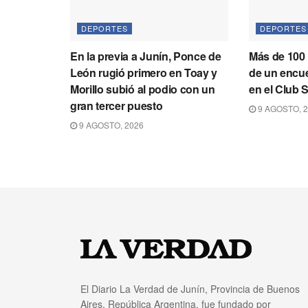
DEPORTES
DEPORTES
En la previa a Junín, Ponce de
Más de 100 
León rugió primero en Toay y
de un encue
Morillo subió al podio con un
en el Club 
gran tercer puesto
9 AGOSTO, 
9 AGOSTO, 2026
El Diario La Verdad de Junín, Provincia de Buenos
Aires, República Argentina, fue fundado por