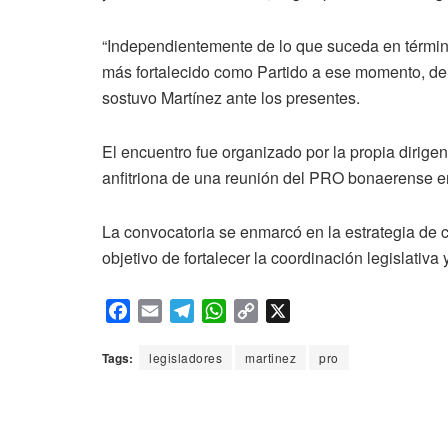
“Independientemente de lo que suceda en términ
más fortalecido como Partido a ese momento, de 
sostuvo Martínez ante los presentes.
El encuentro fue organizado por la propia dirig
anfitriona de una reunión del PRO bonaerense e
La convocatoria se enmarcó en la estrategia de co
objetivo de fortalecer la coordinación legislativa 
F
E
T
W
C
X
a
m
e
h
o
c
a
l
a
p
Tags:
legisladores
martinez
pro
e
i
e
t
y
b
l
g
s
L
o
r
A
i