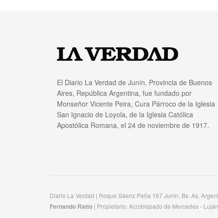
El Diario La Verdad de Junín, Provincia de Buenos
Aires, República Argentina, fue fundado por
Monseñor Vicente Peira, Cura Párroco de la Iglesia
San Ignacio de Loyola, de la Iglesia Católica
Apostólica Romana, el 24 de noviembre de 1917.
Diario La Verdad | Roque Sáenz Peña 167 Junín, Bs. As. Argen
Fernando Ratto
| Propietario:​ Arzobispado de Mercedes - Luján