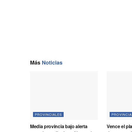
o
a
p
n
k
m
p
k
Más
Noticias
PROVINCIALES
PROVINCIA
Media provincia bajo alerta
Vence el pl