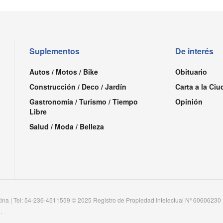
Suplementos
De interés
Autos / Motos / Bike
Obituario
Construcción / Deco / Jardín
Carta a la Ciu
Gastronomía / Turismo / Tiempo
Opinión
Libre
Salud / Moda / Belleza
tina | Tel: 54-236-4511559 © 2025 Registro de Propiedad Intelectual Nº 60606230
.