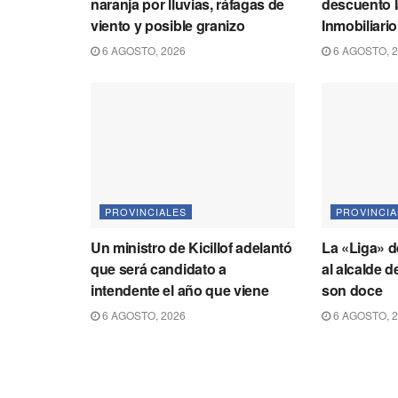
naranja por lluvias, ráfagas de
descuento l
viento y posible granizo
Inmobiliari
6 AGOSTO, 2026
6 AGOSTO, 
PROVINCIALES
PROVINCIA
Un ministro de Kicillof adelantó
La «Liga» 
que será candidato a
al alcalde 
intendente el año que viene
son doce
6 AGOSTO, 2026
6 AGOSTO, 