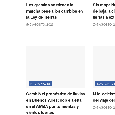
Los gremios sostienen la
Sin respaldo
marcha pese a los cambios en
de baja la c
la Ley de Tierras
tierras a ex
5 AGOSTO, 2026
5 AGOSTO, 
NACIONALES
NACIONAL
Cambió el pronóstico de lluvias
Milei celebr
en Buenos Aires: doble alerta
del viaje d
en el AMBA por tormentas y
5 AGOSTO, 
vientos fuertes