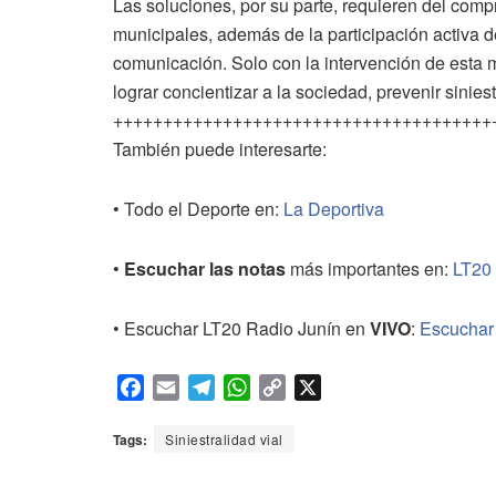
Las soluciones, por su parte, requieren del com
municipales, además de la participación activa d
comunicación. Solo con la intervención de esta m
lograr concientizar a la sociedad, prevenir sinie
++++++++++++++++++++++++++++++++++++++
También puede interesarte:
• Todo el Deporte en:
La Deportiva
•
Escuchar las notas
más importantes en:
LT20
• Escuchar LT20 Radio Junín en
VIVO
:
Escuchar
F
E
T
W
C
X
a
m
e
h
o
c
a
l
a
p
Tags:
Siniestralidad vial
e
i
e
t
y
b
l
g
s
L