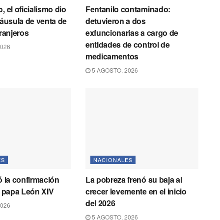
, el oficialismo dio
Fentanilo contaminado:
láusula de venta de
detuvieron a dos
tranjeros
exfuncionarias a cargo de
entidades de control de
2026
medicamentos
5 AGOSTO, 2026
ES
NACIONALES
ó la confirmación
La pobreza frenó su baja al
el papa León XIV
crecer levemente en el inicio
del 2026
2026
5 AGOSTO, 2026