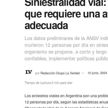
Siniestralidad vial
que requiere una a
adecuada
Los datos preliminares de la ANSV ind
murieron 12 personas por día en siniest
organismo se propone, a corto y largo p
confiables, implementar políticas púb
por
Redacción Grupo La Verdad
10 junio, 2024
Tiempo de Lectura:2 min para leer
Los siniestros viales en Argentina son una probl
12 personas por día, según las estadísticas anua