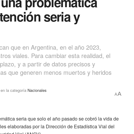
: una problemática
tención seria y
ican que en Argentina, en el año 2023,
ros viales. Para cambiar esta realidad, el
lazo, y a partir de datos precisos y
licas que generen menos muertos y heridos
en la categoría
Nacionales
A
A
emática seria que solo el año pasado se cobró la vida de
les elaboradas por la Dirección de Estadística Vial del