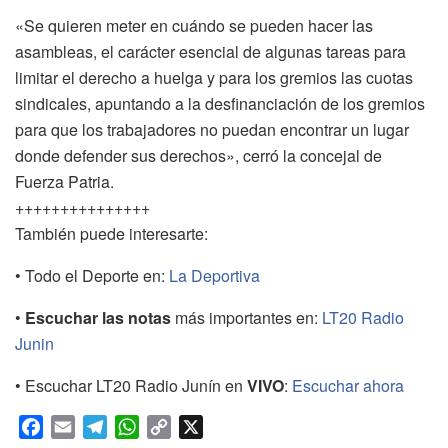
«Se quieren meter en cuándo se pueden hacer las
asambleas, el carácter esencial de algunas tareas para
limitar el derecho a huelga y para los gremios las cuotas
sindicales, apuntando a la desfinanciación de los gremios
para que los trabajadores no puedan encontrar un lugar
donde defender sus derechos», cerró la concejal de
Fuerza Patria.
+++++++++++++++
También puede interesarte:
• Todo el Deporte en:
La Deportiva
•
Escuchar las notas
más importantes en:
LT20 Radio
Junin
• Escuchar LT20 Radio Junín en
VIVO
:
Escuchar ahora
F
E
T
W
C
X