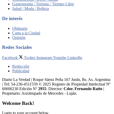
Gastronomía / Turismo / Tiempo Libre
Salud / Moda / Belleza
De interés
Obituario
Carta a la Ciudad
Opinión
Redes Sociales
Facebook
Twitter
Instagram
Youtube
LinkedIn
Redacción
Publicidad
Diario La Verdad | Roque Sáenz Peña 167 Junín, Bs. As. Argentina
| Tel: 54-236-4511559 © 2025 Registro de Propiedad Intelectual Nº
60606230 Edición Nº
2955
. Director:​
Cdor. Fernando Ratto
|
Propietario:​ Arzobispado de Mercedes - Luján.
Welcome Back!
Login to your account below