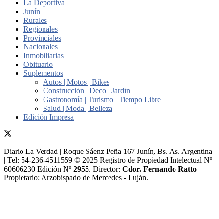
La Deportiva
Junín
Rurales
Regionales
Provinciales
Nacionales
Inmobiliarias
Obituario
Suplementos
Autos | Motos | Bikes
Construcción | Deco | Jardín
Gastronomía | Turismo | Tiempo Libre
Salud | Moda | Belleza
Edición Impresa
Diario La Verdad | Roque Sáenz Peña 167 Junín, Bs. As. Argentina
| Tel: 54-236-4511559 © 2025 Registro de Propiedad Intelectual Nº
60606230 Edición Nº
2955
. Director:​
Cdor. Fernando Ratto
|
Propietario:​ Arzobispado de Mercedes - Luján.