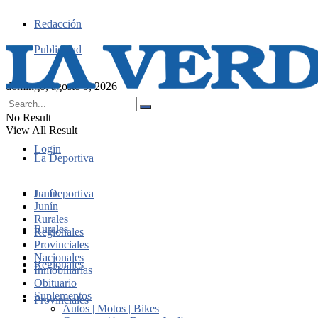
Redacción
Publicidad
domingo, agosto 9, 2026
No Result
View All Result
Login
La Deportiva
Junín
La Deportiva
Junín
Rurales
Rurales
Regionales
Provinciales
Nacionales
Regionales
Inmobiliarias
Obituario
Suplementos
Provinciales
Autos | Motos | Bikes