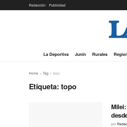
Redacción
Publicidad
La Deportiva
Junín
Rurales
Region
Home
Tag
topo
Etiqueta:
topo
Milei
desde
por
Redac