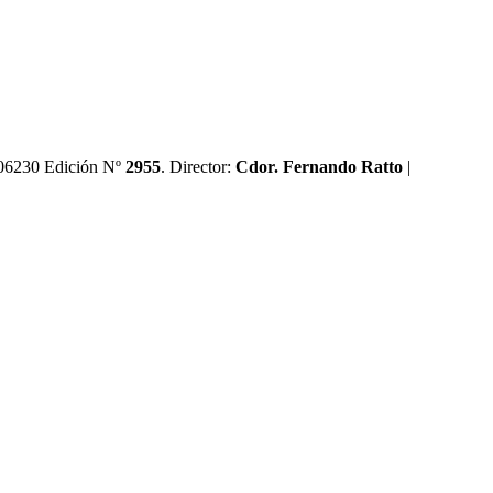
0606230 Edición Nº
2955
. Director:​
Cdor. Fernando Ratto
|