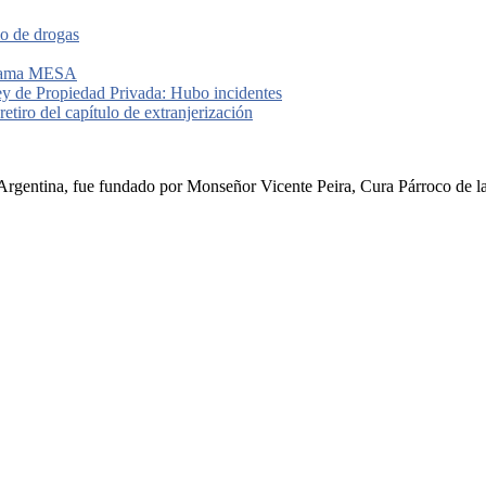
io de drogas
grama MESA
ey de Propiedad Privada: Hubo incidentes
etiro del capítulo de extranjerización
rgentina, fue fundado por Monseñor Vicente Peira, Cura Párroco de la I