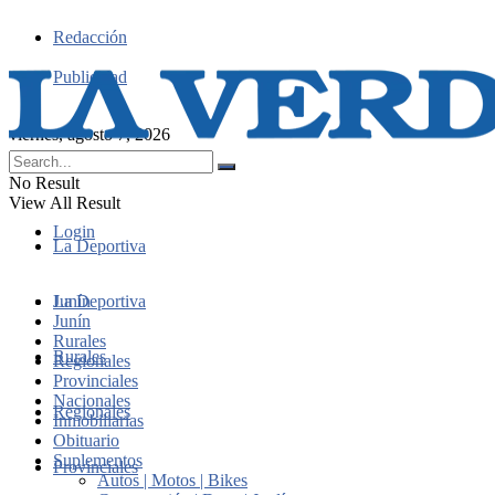
Redacción
Publicidad
viernes, agosto 7, 2026
No Result
View All Result
Login
La Deportiva
Junín
La Deportiva
Junín
Rurales
Rurales
Regionales
Provinciales
Nacionales
Regionales
Inmobiliarias
Obituario
Suplementos
Provinciales
Autos | Motos | Bikes