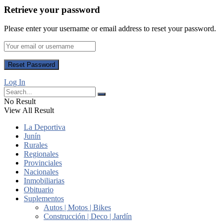
Retrieve your password
Please enter your username or email address to reset your password.
Log In
No Result
View All Result
La Deportiva
Junín
Rurales
Regionales
Provinciales
Nacionales
Inmobiliarias
Obituario
Suplementos
Autos | Motos | Bikes
Construcción | Deco | Jardín