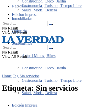
Construcción | Deco | Jardín
Gastronomía | Turismo | Tiempo Libre
Nacionales
Salud | Moda | Belleza
Edición Impresa
Inmobiliarias
No Result
Obituario
View All Result
Suplementos
No Result
Autos | Motos | Bikes
View All Result
Construcción | Deco | Jardín
Home
Tag
Sin servicios
Gastronomía | Turismo | Tiempo Libre
Etiqueta:
Sin servicios
Salud | Moda | Belleza
Edición Impresa