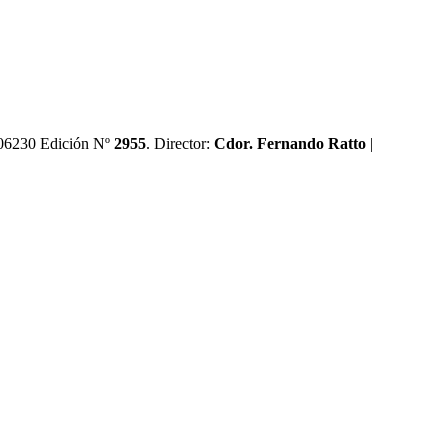
0606230 Edición Nº
2955
. Director:​
Cdor. Fernando Ratto
|