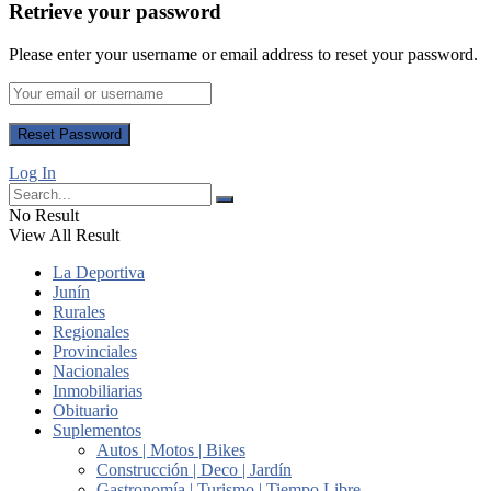
Retrieve your password
Please enter your username or email address to reset your password.
Log In
No Result
View All Result
La Deportiva
Junín
Rurales
Regionales
Provinciales
Nacionales
Inmobiliarias
Obituario
Suplementos
Autos | Motos | Bikes
Construcción | Deco | Jardín
Gastronomía | Turismo | Tiempo Libre