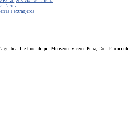
 extranjerización de la tierra
e Tierras
ierras a extranjeros
rgentina, fue fundado por Monseñor Vicente Peira, Cura Párroco de la I