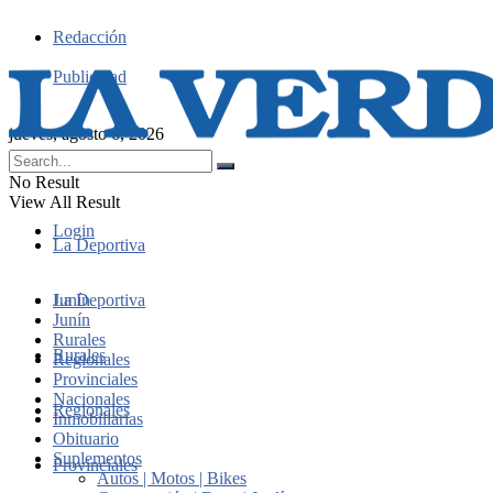
Redacción
Publicidad
jueves, agosto 6, 2026
No Result
View All Result
Login
La Deportiva
Junín
La Deportiva
Junín
Rurales
Rurales
Regionales
Provinciales
Nacionales
Regionales
Inmobiliarias
Obituario
Suplementos
Provinciales
Autos | Motos | Bikes