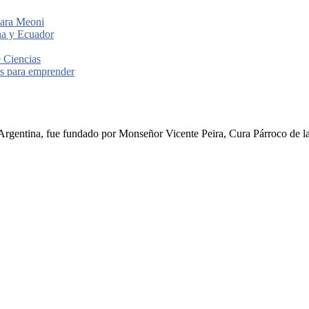
para Meoni
ina y Ecuador
e Ciencias
les para emprender
rgentina, fue fundado por Monseñor Vicente Peira, Cura Párroco de la I