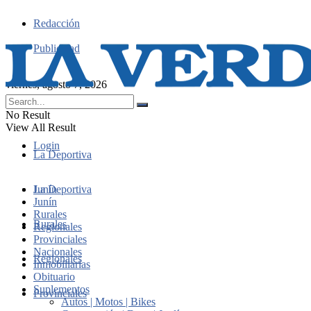
Redacción
Publicidad
viernes, agosto 7, 2026
No Result
View All Result
Login
La Deportiva
Junín
La Deportiva
Junín
Rurales
Rurales
Regionales
Provinciales
Nacionales
Regionales
Inmobiliarias
Obituario
Suplementos
Provinciales
Autos | Motos | Bikes