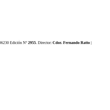
0606230 Edición Nº
2955
. Director:​
Cdor. Fernando Ratto
|