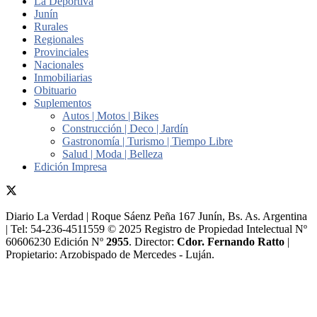
La Deportiva
Junín
Rurales
Regionales
Provinciales
Nacionales
Inmobiliarias
Obituario
Suplementos
Autos | Motos | Bikes
Construcción | Deco | Jardín
Gastronomía | Turismo | Tiempo Libre
Salud | Moda | Belleza
Edición Impresa
Diario La Verdad | Roque Sáenz Peña 167 Junín, Bs. As. Argentina
| Tel: 54-236-4511559 © 2025 Registro de Propiedad Intelectual Nº
60606230 Edición Nº
2955
. Director:​
Cdor. Fernando Ratto
|
Propietario:​ Arzobispado de Mercedes - Luján.