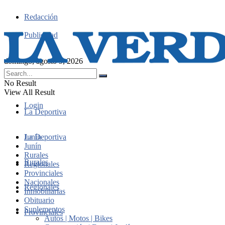
Redacción
Publicidad
domingo, agosto 9, 2026
No Result
View All Result
Login
La Deportiva
Junín
La Deportiva
Junín
Rurales
Rurales
Regionales
Provinciales
Nacionales
Regionales
Inmobiliarias
Obituario
Suplementos
Provinciales
Autos | Motos | Bikes