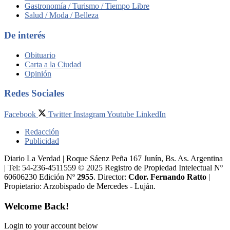
Gastronomía / Turismo / Tiempo Libre
Salud / Moda / Belleza
De interés
Obituario
Carta a la Ciudad
Opinión
Redes Sociales
Facebook
Twitter
Instagram
Youtube
LinkedIn
Redacción
Publicidad
Diario La Verdad | Roque Sáenz Peña 167 Junín, Bs. As. Argentina
| Tel: 54-236-4511559 © 2025 Registro de Propiedad Intelectual Nº
60606230 Edición Nº
2955
. Director:​
Cdor. Fernando Ratto
|
Propietario:​ Arzobispado de Mercedes - Luján.
Welcome Back!
Login to your account below