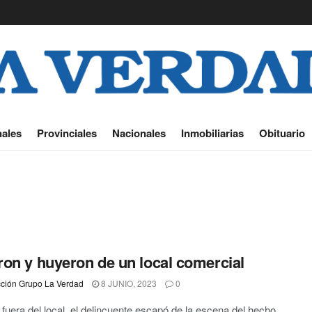
ales
Provinciales
Nacionales
Inmobiliarias
Obituario
on y huyeron de un local comercial
ción Grupo La Verdad
8 JUNIO, 2023
0
fuera del local, el delincuente escapó de la escena del hecho,