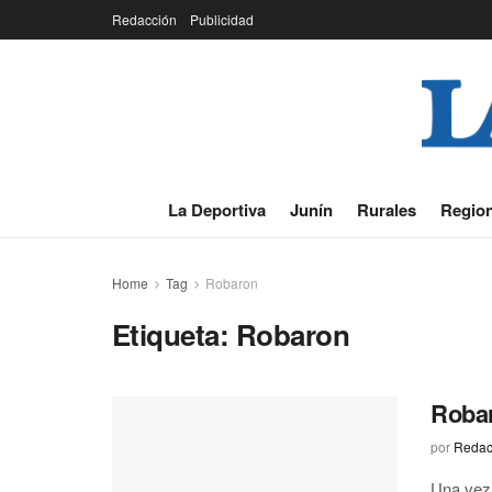
Redacción
Publicidad
La Deportiva
Junín
Rurales
Region
Home
Tag
Robaron
Etiqueta:
Robaron
Robar
por
Redac
Una vez 