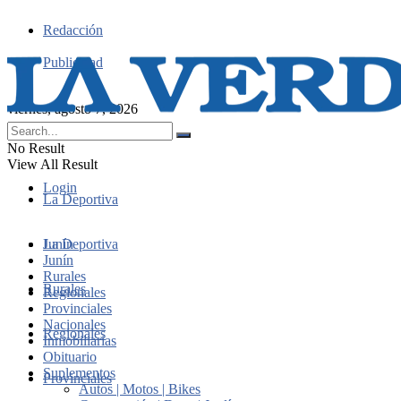
Redacción
Publicidad
viernes, agosto 7, 2026
No Result
View All Result
Login
La Deportiva
Junín
La Deportiva
Junín
Rurales
Rurales
Regionales
Provinciales
Nacionales
Regionales
Inmobiliarias
Obituario
Suplementos
Provinciales
Autos | Motos | Bikes