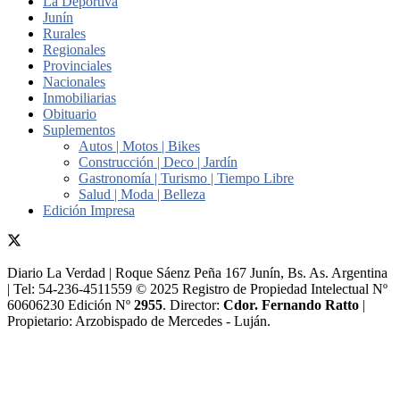
La Deportiva
Junín
Rurales
Regionales
Provinciales
Nacionales
Inmobiliarias
Obituario
Suplementos
Autos | Motos | Bikes
Construcción | Deco | Jardín
Gastronomía | Turismo | Tiempo Libre
Salud | Moda | Belleza
Edición Impresa
Diario La Verdad | Roque Sáenz Peña 167 Junín, Bs. As. Argentina
| Tel: 54-236-4511559 © 2025 Registro de Propiedad Intelectual Nº
60606230 Edición Nº
2955
. Director:​
Cdor. Fernando Ratto
|
Propietario:​ Arzobispado de Mercedes - Luján.