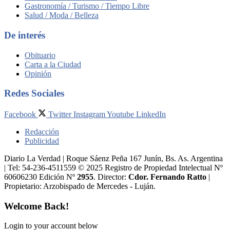
Gastronomía / Turismo / Tiempo Libre
Salud / Moda / Belleza
De interés
Obituario
Carta a la Ciudad
Opinión
Redes Sociales
Facebook
Twitter
Instagram
Youtube
LinkedIn
Redacción
Publicidad
Diario La Verdad | Roque Sáenz Peña 167 Junín, Bs. As. Argentina
| Tel: 54-236-4511559 © 2025 Registro de Propiedad Intelectual Nº
60606230 Edición Nº
2955
. Director:​
Cdor. Fernando Ratto
|
Propietario:​ Arzobispado de Mercedes - Luján.
Welcome Back!
Login to your account below