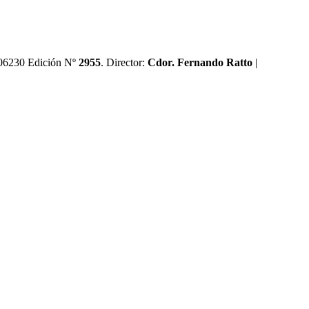
0606230 Edición Nº
2955
. Director:​
Cdor. Fernando Ratto
|