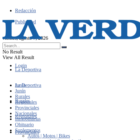
Redacción
Publicidad
viernes, agosto 7, 2026
No Result
View All Result
Login
La Deportiva
Junín
La Deportiva
Junín
Rurales
Rurales
Regionales
Provinciales
Nacionales
Regionales
Inmobiliarias
Obituario
Suplementos
Provinciales
Autos | Motos | Bikes