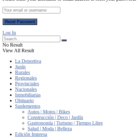
Log In
No Result
View All Result
La Deportiva
Junín
Rurales
Regionales
Provinciales
Nacionales
Inmobiliarias
Obituario
Suplementos
Autos | Motos | Bikes
Construcción | Deco | Jardín
Gastronomía | Turismo | Tiempo Libre
Salud | Moda | Belleza
Edición Impresa