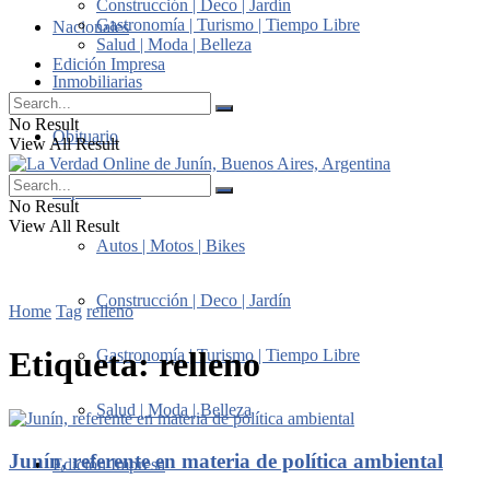
Construcción | Deco | Jardín
Gastronomía | Turismo | Tiempo Libre
Nacionales
Salud | Moda | Belleza
Edición Impresa
Inmobiliarias
No Result
Obituario
View All Result
Suplementos
No Result
View All Result
Autos | Motos | Bikes
Construcción | Deco | Jardín
Home
Tag
relleno
Etiqueta:
relleno
Gastronomía | Turismo | Tiempo Libre
Salud | Moda | Belleza
Junín, referente en materia de política ambiental
Edición Impresa