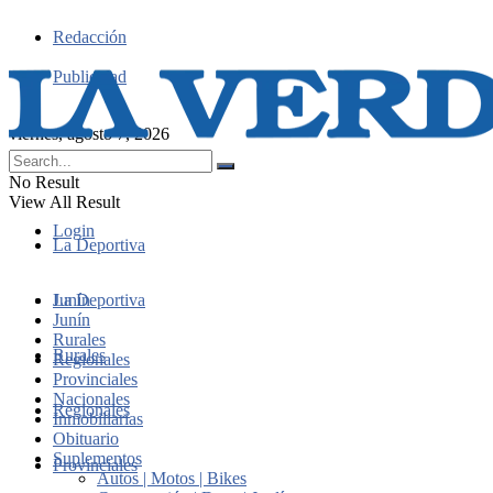
Redacción
Publicidad
viernes, agosto 7, 2026
No Result
View All Result
Login
La Deportiva
Junín
La Deportiva
Junín
Rurales
Rurales
Regionales
Provinciales
Nacionales
Regionales
Inmobiliarias
Obituario
Suplementos
Provinciales
Autos | Motos | Bikes