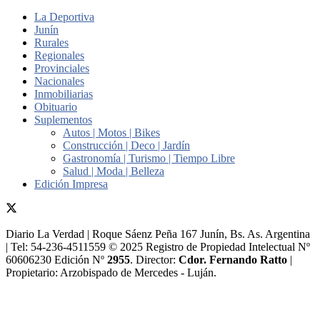
La Deportiva
Junín
Rurales
Regionales
Provinciales
Nacionales
Inmobiliarias
Obituario
Suplementos
Autos | Motos | Bikes
Construcción | Deco | Jardín
Gastronomía | Turismo | Tiempo Libre
Salud | Moda | Belleza
Edición Impresa
Diario La Verdad | Roque Sáenz Peña 167 Junín, Bs. As. Argentina
| Tel: 54-236-4511559 © 2025 Registro de Propiedad Intelectual Nº
60606230 Edición Nº
2955
. Director:​
Cdor. Fernando Ratto
|
Propietario:​ Arzobispado de Mercedes - Luján.