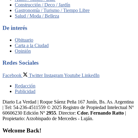
Construcción / Deco / Jardín
Gastronomía / Turismo / Tiempo Libre
Salud / Moda / Belleza
De interés
Obituario
Carta a la Ciudad
Opinión
Redes Sociales
Facebook
Twitter
Instagram
Youtube
LinkedIn
Redacción
Publicidad
Diario La Verdad | Roque Sáenz Peña 167 Junín, Bs. As. Argentina
| Tel: 54-236-4511559 © 2025 Registro de Propiedad Intelectual Nº
60606230 Edición Nº
2955
. Director:​
Cdor. Fernando Ratto
|
Propietario:​ Arzobispado de Mercedes - Luján.
Welcome Back!