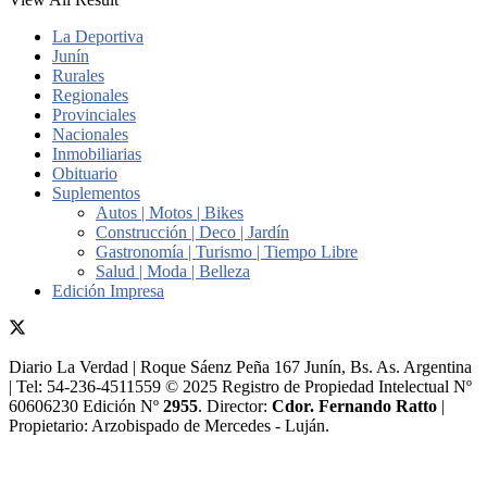
La Deportiva
Junín
Rurales
Regionales
Provinciales
Nacionales
Inmobiliarias
Obituario
Suplementos
Autos | Motos | Bikes
Construcción | Deco | Jardín
Gastronomía | Turismo | Tiempo Libre
Salud | Moda | Belleza
Edición Impresa
Diario La Verdad | Roque Sáenz Peña 167 Junín, Bs. As. Argentina
| Tel: 54-236-4511559 © 2025 Registro de Propiedad Intelectual Nº
60606230 Edición Nº
2955
. Director:​
Cdor. Fernando Ratto
|
Propietario:​ Arzobispado de Mercedes - Luján.