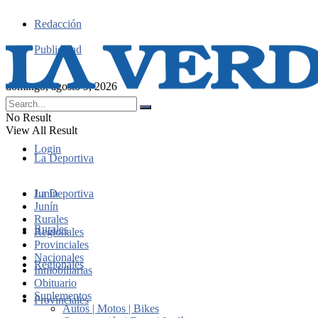
Redacción
Publicidad
domingo, agosto 9, 2026
No Result
View All Result
Login
La Deportiva
Junín
La Deportiva
Junín
Rurales
Rurales
Regionales
Provinciales
Nacionales
Regionales
Inmobiliarias
Obituario
Suplementos
Provinciales
Autos | Motos | Bikes