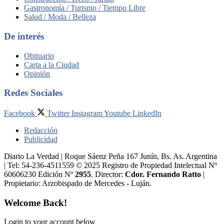
Gastronomía / Turismo / Tiempo Libre
Salud / Moda / Belleza
De interés
Obituario
Carta a la Ciudad
Opinión
Redes Sociales
Facebook
Twitter
Instagram
Youtube
LinkedIn
Redacción
Publicidad
Diario La Verdad | Roque Sáenz Peña 167 Junín, Bs. As. Argentina
| Tel: 54-236-4511559 © 2025 Registro de Propiedad Intelectual Nº
60606230 Edición Nº
2955
. Director:​
Cdor. Fernando Ratto
|
Propietario:​ Arzobispado de Mercedes - Luján.
Welcome Back!
Login to your account below