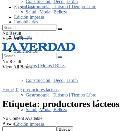
Construcción | Deco | Jardín
Gastronomía | Turismo | Tiempo Libre
Nacionales
Salud | Moda | Belleza
Edición Impresa
Inmobiliarias
No Result
Obituario
View All Result
Suplementos
No Result
Autos | Motos | Bikes
View All Result
Construcción | Deco | Jardín
Home
Tag
productores lácteos
Gastronomía | Turismo | Tiempo Libre
Etiqueta:
productores lácteos
Salud | Moda | Belleza
No Content Available
Buscar
Edición Impresa
Buscar