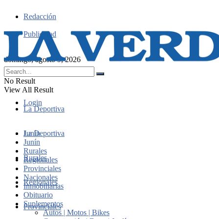
Redacción
Publicidad
domingo, agosto 9, 2026
No Result
View All Result
Login
La Deportiva
Junín
La Deportiva
Junín
Rurales
Rurales
Regionales
Provinciales
Nacionales
Regionales
Inmobiliarias
Obituario
Suplementos
Provinciales
Autos | Motos | Bikes