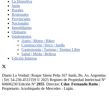
La Deportiva
Junín
Rurales
Regionales
Provinciales
Nacionales
Inmobiliarias
Obituario
Suplementos
Autos | Motos | Bikes
Construcción | Deco | Jardín
Gastronomía | Turismo | Tiempo Libre
Salud | Moda | Belleza
Edición Impresa
Diario La Verdad | Roque Sáenz Peña 167 Junín, Bs. As. Argentina
| Tel: 54-236-4511559 © 2025 Registro de Propiedad Intelectual Nº
60606230 Edición Nº
2955
. Director:​
Cdor. Fernando Ratto
|
Propietario:​ Arzobispado de Mercedes - Luján.