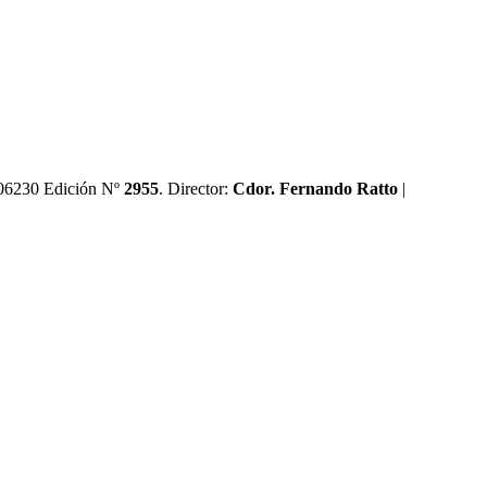
0606230 Edición Nº
2955
. Director:​
Cdor. Fernando Ratto
|