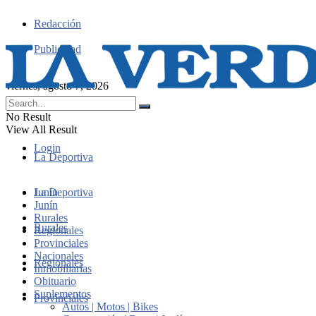
Redacción
Publicidad
viernes, agosto 7, 2026
No Result
View All Result
Login
La Deportiva
Junín
La Deportiva
Junín
Rurales
Rurales
Regionales
Provinciales
Nacionales
Regionales
Inmobiliarias
Obituario
Suplementos
Provinciales
Autos | Motos | Bikes