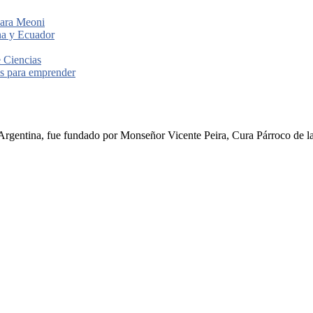
para Meoni
ina y Ecuador
e Ciencias
les para emprender
rgentina, fue fundado por Monseñor Vicente Peira, Cura Párroco de la I