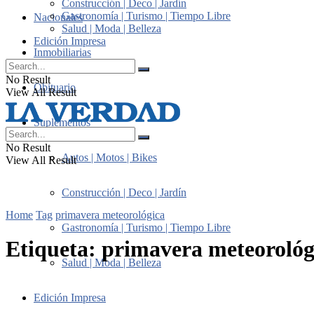
Construcción | Deco | Jardín
Gastronomía | Turismo | Tiempo Libre
Nacionales
Salud | Moda | Belleza
Edición Impresa
Inmobiliarias
No Result
Obituario
View All Result
Suplementos
No Result
Autos | Motos | Bikes
View All Result
Construcción | Deco | Jardín
Home
Tag
primavera meteorológica
Gastronomía | Turismo | Tiempo Libre
Etiqueta:
primavera meteorológ
Salud | Moda | Belleza
Edición Impresa