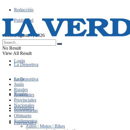
Redacción
Publicidad
viernes, agosto 7, 2026
No Result
View All Result
Login
La Deportiva
Junín
La Deportiva
Junín
Rurales
Rurales
Regionales
Provinciales
Nacionales
Regionales
Inmobiliarias
Obituario
Suplementos
Provinciales
Autos | Motos | Bikes