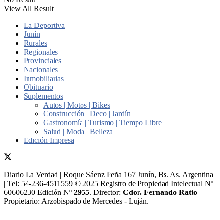
View All Result
La Deportiva
Junín
Rurales
Regionales
Provinciales
Nacionales
Inmobiliarias
Obituario
Suplementos
Autos | Motos | Bikes
Construcción | Deco | Jardín
Gastronomía | Turismo | Tiempo Libre
Salud | Moda | Belleza
Edición Impresa
Diario La Verdad | Roque Sáenz Peña 167 Junín, Bs. As. Argentina
| Tel: 54-236-4511559 © 2025 Registro de Propiedad Intelectual Nº
60606230 Edición Nº
2955
. Director:​
Cdor. Fernando Ratto
|
Propietario:​ Arzobispado de Mercedes - Luján.