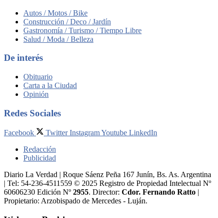
Autos / Motos / Bike
Construcción / Deco / Jardín
Gastronomía / Turismo / Tiempo Libre
Salud / Moda / Belleza
De interés
Obituario
Carta a la Ciudad
Opinión
Redes Sociales
Facebook
Twitter
Instagram
Youtube
LinkedIn
Redacción
Publicidad
Diario La Verdad | Roque Sáenz Peña 167 Junín, Bs. As. Argentina
| Tel: 54-236-4511559 © 2025 Registro de Propiedad Intelectual Nº
60606230 Edición Nº
2955
. Director:​
Cdor. Fernando Ratto
|
Propietario:​ Arzobispado de Mercedes - Luján.