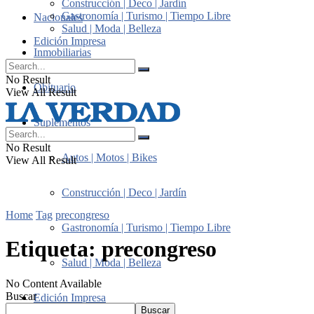
Construcción | Deco | Jardín
Gastronomía | Turismo | Tiempo Libre
Nacionales
Salud | Moda | Belleza
Edición Impresa
Inmobiliarias
No Result
Obituario
View All Result
Suplementos
No Result
Autos | Motos | Bikes
View All Result
Construcción | Deco | Jardín
Home
Tag
precongreso
Gastronomía | Turismo | Tiempo Libre
Etiqueta:
precongreso
Salud | Moda | Belleza
No Content Available
Buscar
Edición Impresa
Buscar