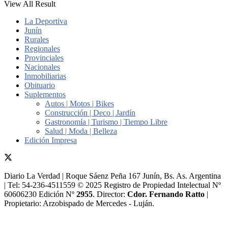
View All Result
La Deportiva
Junín
Rurales
Regionales
Provinciales
Nacionales
Inmobiliarias
Obituario
Suplementos
Autos | Motos | Bikes
Construcción | Deco | Jardín
Gastronomía | Turismo | Tiempo Libre
Salud | Moda | Belleza
Edición Impresa
Diario La Verdad | Roque Sáenz Peña 167 Junín, Bs. As. Argentina
| Tel: 54-236-4511559 © 2025 Registro de Propiedad Intelectual Nº
60606230 Edición Nº
2955
. Director:​
Cdor. Fernando Ratto
|
Propietario:​ Arzobispado de Mercedes - Luján.