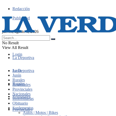
Redacción
Publicidad
jueves, agosto 6, 2026
No Result
View All Result
Login
La Deportiva
Junín
La Deportiva
Junín
Rurales
Rurales
Regionales
Provinciales
Nacionales
Regionales
Inmobiliarias
Obituario
Suplementos
Provinciales
Autos | Motos | Bikes