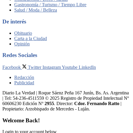
Gastronomía / Turismo / Tiempo Libre
Salud / Moda / Belleza
De interés
Obituario
Carta a la Ciudad
Opinión
Redes Sociales
Facebook
Twitter
Instagram
Youtube
LinkedIn
Redacción
Publicidad
Diario La Verdad | Roque Sáenz Peña 167 Junín, Bs. As. Argentina
| Tel: 54-236-4511559 © 2025 Registro de Propiedad Intelectual Nº
60606230 Edición Nº
2955
. Director:​
Cdor. Fernando Ratto
|
Propietario:​ Arzobispado de Mercedes - Luján.
Welcome Back!
Login to your account below