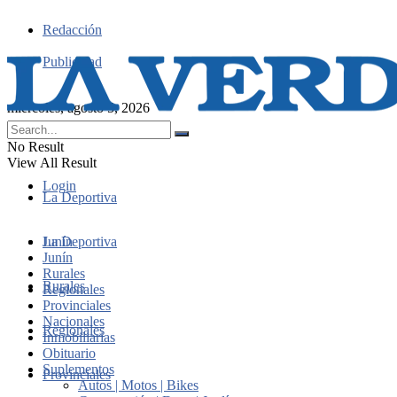
Redacción
Publicidad
miércoles, agosto 5, 2026
No Result
View All Result
Login
La Deportiva
Junín
La Deportiva
Junín
Rurales
Rurales
Regionales
Provinciales
Nacionales
Regionales
Inmobiliarias
Obituario
Suplementos
Provinciales
Autos | Motos | Bikes