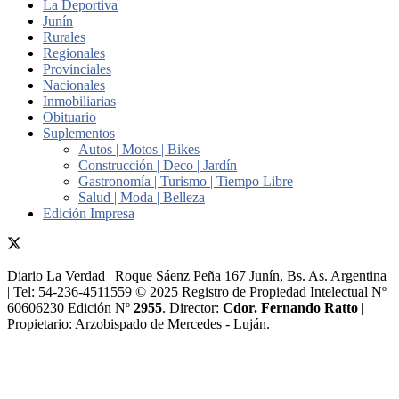
La Deportiva
Junín
Rurales
Regionales
Provinciales
Nacionales
Inmobiliarias
Obituario
Suplementos
Autos | Motos | Bikes
Construcción | Deco | Jardín
Gastronomía | Turismo | Tiempo Libre
Salud | Moda | Belleza
Edición Impresa
Diario La Verdad | Roque Sáenz Peña 167 Junín, Bs. As. Argentina
| Tel: 54-236-4511559 © 2025 Registro de Propiedad Intelectual Nº
60606230 Edición Nº
2955
. Director:​
Cdor. Fernando Ratto
|
Propietario:​ Arzobispado de Mercedes - Luján.