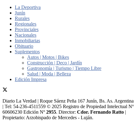
La Deportiva
Junín
Rurales
Regionales
Provinciales
Nacionales
Inmobiliarias
Obituario
Suplementos
Autos | Motos | Bikes
Construcción | Deco | Jardín
Gastronomía | Turismo | Tiempo Libre
Salud | Moda | Belleza
Edición Impresa
Diario La Verdad | Roque Sáenz Peña 167 Junín, Bs. As. Argentina
| Tel: 54-236-4511559 © 2025 Registro de Propiedad Intelectual Nº
60606230 Edición Nº
2955
. Director:​
Cdor. Fernando Ratto
|
Propietario:​ Arzobispado de Mercedes - Luján.