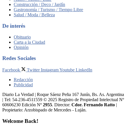
Construcción / Deco / Jardín
Gastronomía / Turismo / Tiempo Libre
Salud / Moda / Belleza
De interés
Obituario
Carta a la Ciudad
Opinión
Redes Sociales
Facebook
Twitter
Instagram
Youtube
LinkedIn
Redacción
Publicidad
Diario La Verdad | Roque Sáenz Peña 167 Junín, Bs. As. Argentina
| Tel: 54-236-4511559 © 2025 Registro de Propiedad Intelectual Nº
60606230 Edición Nº
2955
. Director:​
Cdor. Fernando Ratto
|
Propietario:​ Arzobispado de Mercedes - Luján.
Welcome Back!