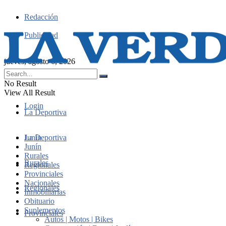
Redacción
Publicidad
jueves, agosto 6, 2026
No Result
View All Result
Login
La Deportiva
Junín
La Deportiva
Junín
Rurales
Rurales
Regionales
Provinciales
Nacionales
Regionales
Inmobiliarias
Obituario
Suplementos
Provinciales
Autos | Motos | Bikes