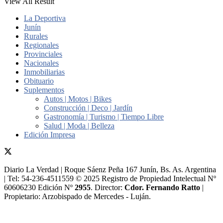
View All Result
La Deportiva
Junín
Rurales
Regionales
Provinciales
Nacionales
Inmobiliarias
Obituario
Suplementos
Autos | Motos | Bikes
Construcción | Deco | Jardín
Gastronomía | Turismo | Tiempo Libre
Salud | Moda | Belleza
Edición Impresa
Diario La Verdad | Roque Sáenz Peña 167 Junín, Bs. As. Argentina
| Tel: 54-236-4511559 © 2025 Registro de Propiedad Intelectual Nº
60606230 Edición Nº
2955
. Director:​
Cdor. Fernando Ratto
|
Propietario:​ Arzobispado de Mercedes - Luján.