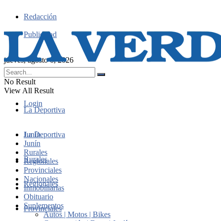
Redacción
Publicidad
jueves, agosto 6, 2026
No Result
View All Result
Login
La Deportiva
Junín
La Deportiva
Junín
Rurales
Rurales
Regionales
Provinciales
Nacionales
Regionales
Inmobiliarias
Obituario
Suplementos
Provinciales
Autos | Motos | Bikes