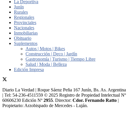
La Deportiva
Junín
Rurales
Regionales
Provinciales
Nacionales
Inmobiliarias
Obituario
Suplementos
Autos | Motos | Bikes
Construcción | Deco | Jardín
Gastronomía | Turismo | Tiempo Libre
Salud | Moda | Belleza
Edición Impresa
Diario La Verdad | Roque Sáenz Peña 167 Junín, Bs. As. Argentina
| Tel: 54-236-4511559 © 2025 Registro de Propiedad Intelectual Nº
60606230 Edición Nº
2955
. Director:​
Cdor. Fernando Ratto
|
Propietario:​ Arzobispado de Mercedes - Luján.