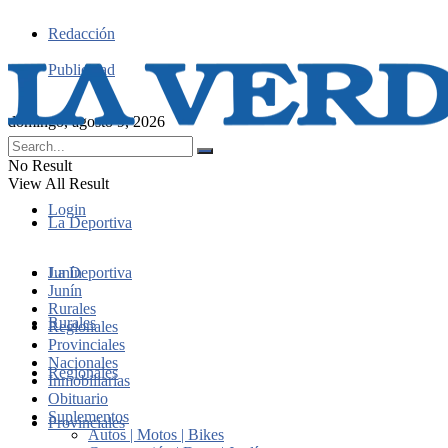
Redacción
Publicidad
domingo, agosto 9, 2026
No Result
View All Result
Login
La Deportiva
Junín
La Deportiva
Junín
Rurales
Rurales
Regionales
Provinciales
Nacionales
Regionales
Inmobiliarias
Obituario
Suplementos
Provinciales
Autos | Motos | Bikes