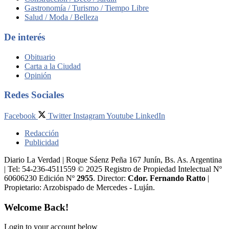
Gastronomía / Turismo / Tiempo Libre
Salud / Moda / Belleza
De interés
Obituario
Carta a la Ciudad
Opinión
Redes Sociales
Facebook
Twitter
Instagram
Youtube
LinkedIn
Redacción
Publicidad
Diario La Verdad | Roque Sáenz Peña 167 Junín, Bs. As. Argentina
| Tel: 54-236-4511559 © 2025 Registro de Propiedad Intelectual Nº
60606230 Edición Nº
2955
. Director:​
Cdor. Fernando Ratto
|
Propietario:​ Arzobispado de Mercedes - Luján.
Welcome Back!
Login to your account below