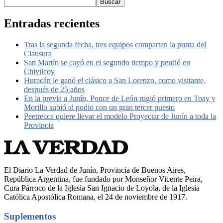
Buscar
Entradas recientes
Tras la segunda fecha, tres equipos comparten la punta del
Clausura
San Martín se cayó en el segundo tiempo y perdió en
Chivilcoy
Huracán le ganó el clásico a San Lorenzo, como visitante,
después de 25 años
En la previa a Junín, Ponce de León rugió primero en Toay y
Morillo subió al podio con un gran tercer puesto
Peetrecca quiere llevar el modelo Proyectar de Junín a toda la
Provincia
El Diario La Verdad de Junín, Provincia de Buenos Aires,
República Argentina, fue fundado por Monseñor Vicente Peira,
Cura Párroco de la Iglesia San Ignacio de Loyola, de la Iglesia
Católica Apostólica Romana, el 24 de noviembre de 1917.
Suplementos