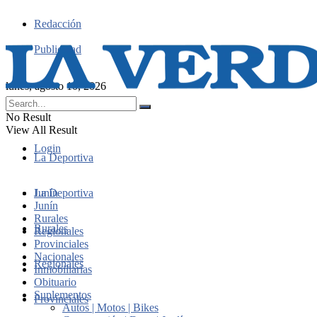
Redacción
Publicidad
lunes, agosto 10, 2026
No Result
View All Result
Login
La Deportiva
Junín
La Deportiva
Junín
Rurales
Rurales
Regionales
Provinciales
Nacionales
Regionales
Inmobiliarias
Obituario
Suplementos
Provinciales
Autos | Motos | Bikes