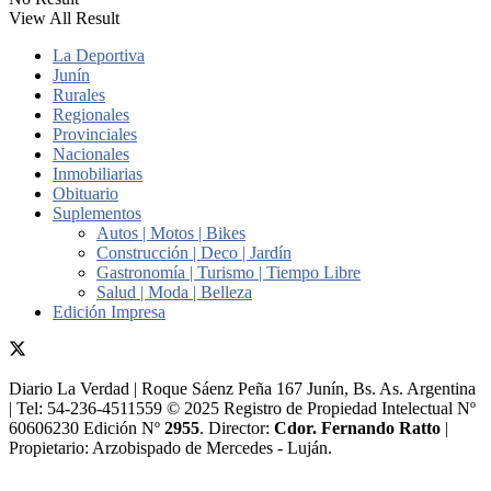
View All Result
La Deportiva
Junín
Rurales
Regionales
Provinciales
Nacionales
Inmobiliarias
Obituario
Suplementos
Autos | Motos | Bikes
Construcción | Deco | Jardín
Gastronomía | Turismo | Tiempo Libre
Salud | Moda | Belleza
Edición Impresa
Diario La Verdad | Roque Sáenz Peña 167 Junín, Bs. As. Argentina
| Tel: 54-236-4511559 © 2025 Registro de Propiedad Intelectual Nº
60606230 Edición Nº
2955
. Director:​
Cdor. Fernando Ratto
|
Propietario:​ Arzobispado de Mercedes - Luján.