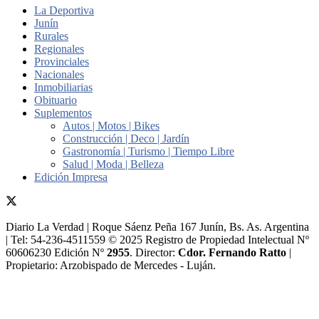
La Deportiva
Junín
Rurales
Regionales
Provinciales
Nacionales
Inmobiliarias
Obituario
Suplementos
Autos | Motos | Bikes
Construcción | Deco | Jardín
Gastronomía | Turismo | Tiempo Libre
Salud | Moda | Belleza
Edición Impresa
Diario La Verdad | Roque Sáenz Peña 167 Junín, Bs. As. Argentina
| Tel: 54-236-4511559 © 2025 Registro de Propiedad Intelectual Nº
60606230 Edición Nº
2955
. Director:​
Cdor. Fernando Ratto
|
Propietario:​ Arzobispado de Mercedes - Luján.