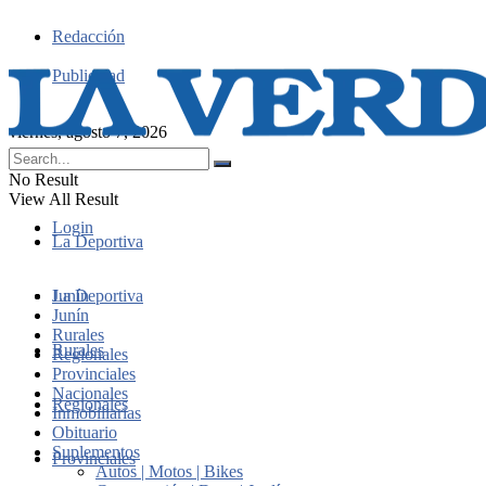
Redacción
Publicidad
viernes, agosto 7, 2026
No Result
View All Result
Login
La Deportiva
Junín
La Deportiva
Junín
Rurales
Rurales
Regionales
Provinciales
Nacionales
Regionales
Inmobiliarias
Obituario
Suplementos
Provinciales
Autos | Motos | Bikes