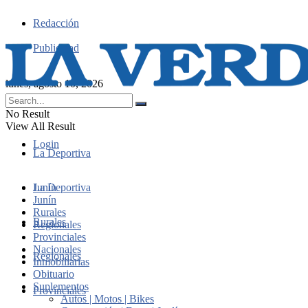
Redacción
Publicidad
lunes, agosto 10, 2026
No Result
View All Result
Login
La Deportiva
Junín
La Deportiva
Junín
Rurales
Rurales
Regionales
Provinciales
Nacionales
Regionales
Inmobiliarias
Obituario
Suplementos
Provinciales
Autos | Motos | Bikes