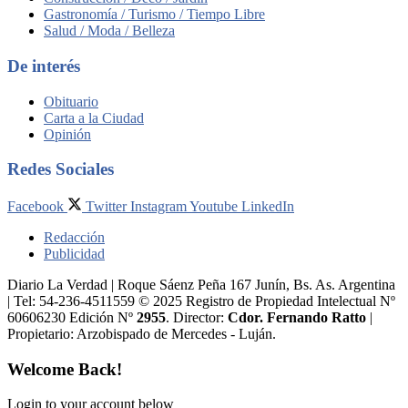
Gastronomía / Turismo / Tiempo Libre
Salud / Moda / Belleza
De interés
Obituario
Carta a la Ciudad
Opinión
Redes Sociales
Facebook
Twitter
Instagram
Youtube
LinkedIn
Redacción
Publicidad
Diario La Verdad | Roque Sáenz Peña 167 Junín, Bs. As. Argentina
| Tel: 54-236-4511559 © 2025 Registro de Propiedad Intelectual Nº
60606230 Edición Nº
2955
. Director:​
Cdor. Fernando Ratto
|
Propietario:​ Arzobispado de Mercedes - Luján.
Welcome Back!
Login to your account below