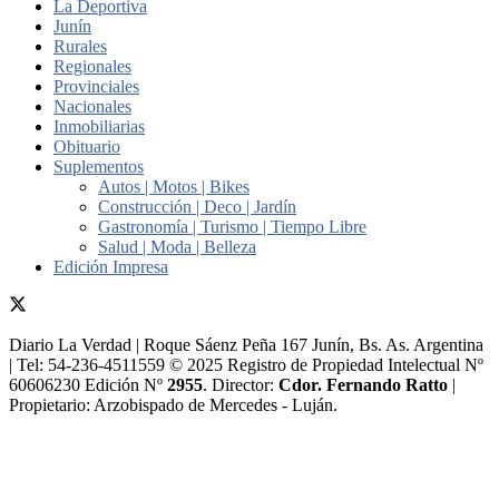
La Deportiva
Junín
Rurales
Regionales
Provinciales
Nacionales
Inmobiliarias
Obituario
Suplementos
Autos | Motos | Bikes
Construcción | Deco | Jardín
Gastronomía | Turismo | Tiempo Libre
Salud | Moda | Belleza
Edición Impresa
Diario La Verdad | Roque Sáenz Peña 167 Junín, Bs. As. Argentina
| Tel: 54-236-4511559 © 2025 Registro de Propiedad Intelectual Nº
60606230 Edición Nº
2955
. Director:​
Cdor. Fernando Ratto
|
Propietario:​ Arzobispado de Mercedes - Luján.