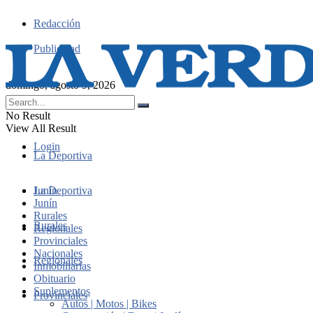
Redacción
Publicidad
domingo, agosto 9, 2026
No Result
View All Result
Login
La Deportiva
Junín
La Deportiva
Junín
Rurales
Rurales
Regionales
Provinciales
Nacionales
Regionales
Inmobiliarias
Obituario
Suplementos
Provinciales
Autos | Motos | Bikes