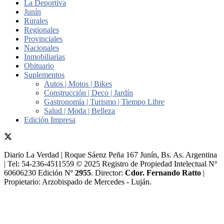
La Deportiva
Junín
Rurales
Regionales
Provinciales
Nacionales
Inmobiliarias
Obituario
Suplementos
Autos | Motos | Bikes
Construcción | Deco | Jardín
Gastronomía | Turismo | Tiempo Libre
Salud | Moda | Belleza
Edición Impresa
Diario La Verdad | Roque Sáenz Peña 167 Junín, Bs. As. Argentina
| Tel: 54-236-4511559 © 2025 Registro de Propiedad Intelectual Nº
60606230 Edición Nº
2955
. Director:​
Cdor. Fernando Ratto
|
Propietario:​ Arzobispado de Mercedes - Luján.