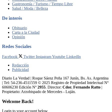
Gastronomía / Turismo / Tiempo Libre
Salud / Moda / Belleza
De interés
Obituario
Carta a la Ciudad
Opinión
Redes Sociales
Facebook
Twitter
Instagram
Youtube
LinkedIn
Redacción
Publicidad
Diario La Verdad | Roque Sáenz Peña 167 Junín, Bs. As. Argentina
| Tel: 54-236-4511559 © 2025 Registro de Propiedad Intelectual Nº
60606230 Edición Nº
2955
. Director:​
Cdor. Fernando Ratto
|
Propietario:​ Arzobispado de Mercedes - Luján.
Welcome Back!
Login to your account below