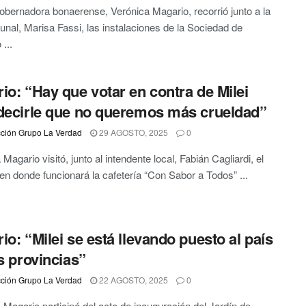
obernadora bonaerense, Verónica Magario, recorrió junto a la
unal, Marisa Fassi, las instalaciones de la Sociedad de
...
io: “Hay que votar en contra de Milei
decirle que no queremos más crueldad”
ción Grupo La Verdad
29 AGOSTO, 2025
0
Magario visitó, junto al intendente local, Fabián Cagliardi, el
en donde funcionará la cafetería “Con Sabor a Todos” ...
io: “Milei se está llevando puesto al país
as provincias”
ción Grupo La Verdad
22 AGOSTO, 2025
0
 Magario participó del acto de inauguración del Jardín de