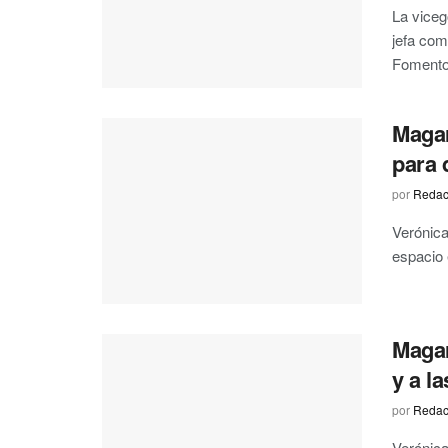
La viceg
jefa com
Fomento 
Magar
para 
por
Redac
Verónica 
espacio 
Magar
y a l
por
Redac
Verónica