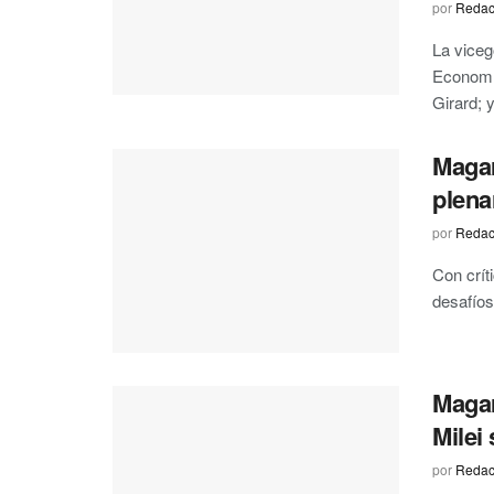
por
Redac
La viceg
Economía
Girard; y 
Magar
plena
por
Redac
Con críti
desafíos
Magar
Milei
por
Redac