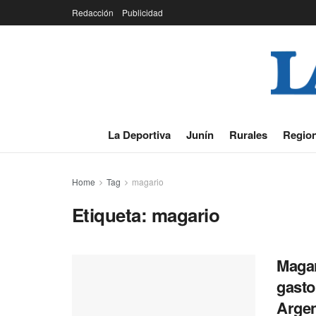
Redacción
Publicidad
La Deportiva
Junín
Rurales
Region
Home
Tag
magario
Etiqueta:
magario
Magar
gasto
Argen