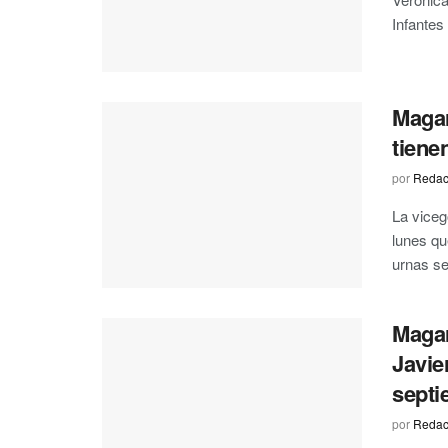
Infantes
Magar
tiene
por
Redac
La viceg
lunes qu
urnas se 
Magar
Javie
septi
por
Redac