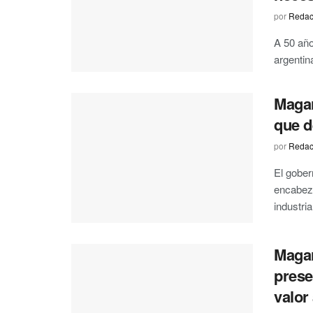
por
Redac
A 50 año
argentina
Magar
que d
por
Redac
El gober
encabeza
industri
Magar
prese
valor