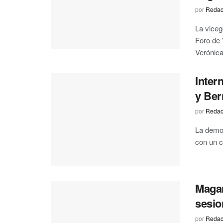
por
Redac
La viceg
Foro de 
Verónica 
Inter
y Ber
por
Redac
La demo
con un c
Magar
sesio
por
Redac