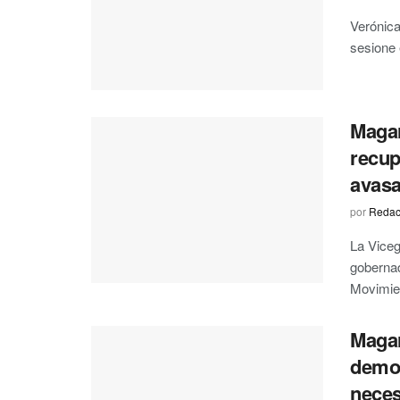
Verónica
sesione 
Magar
recup
avasa
por
Redac
La Viceg
gobernad
Movimien
Magar
democ
neces