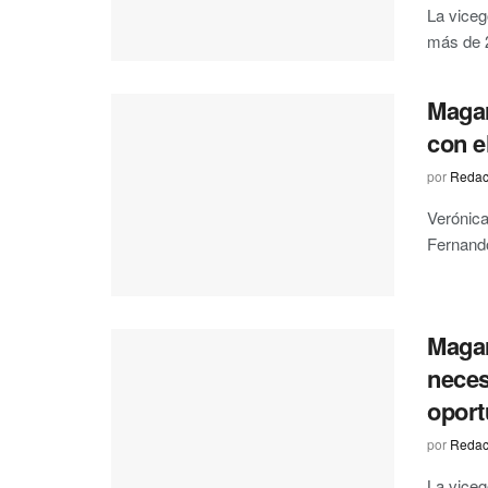
La viceg
más de 2
Magar
con e
por
Redac
Verónica
Fernando
Magar
neces
oport
por
Redac
La viceg