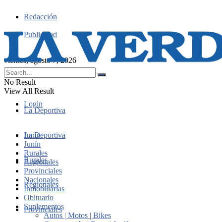
Redacción
Publicidad
viernes, agosto 7, 2026
No Result
View All Result
Login
La Deportiva
Junín
La Deportiva
Junín
Rurales
Rurales
Regionales
Provinciales
Nacionales
Regionales
Inmobiliarias
Obituario
Suplementos
Provinciales
Autos | Motos | Bikes