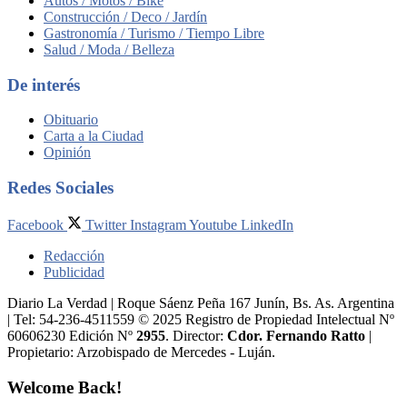
Autos / Motos / Bike
Construcción / Deco / Jardín
Gastronomía / Turismo / Tiempo Libre
Salud / Moda / Belleza
De interés
Obituario
Carta a la Ciudad
Opinión
Redes Sociales
Facebook
Twitter
Instagram
Youtube
LinkedIn
Redacción
Publicidad
Diario La Verdad | Roque Sáenz Peña 167 Junín, Bs. As. Argentina
| Tel: 54-236-4511559 © 2025 Registro de Propiedad Intelectual Nº
60606230 Edición Nº
2955
. Director:​
Cdor. Fernando Ratto
|
Propietario:​ Arzobispado de Mercedes - Luján.
Welcome Back!