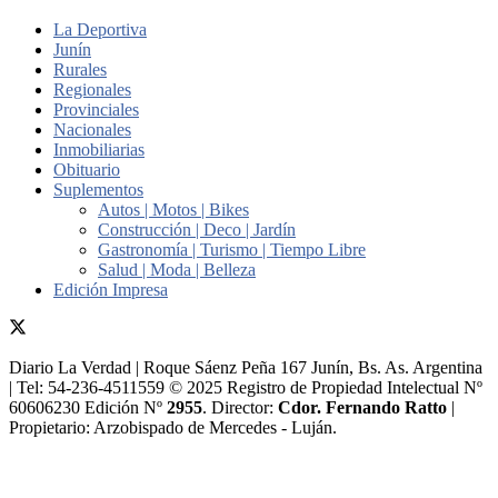
La Deportiva
Junín
Rurales
Regionales
Provinciales
Nacionales
Inmobiliarias
Obituario
Suplementos
Autos | Motos | Bikes
Construcción | Deco | Jardín
Gastronomía | Turismo | Tiempo Libre
Salud | Moda | Belleza
Edición Impresa
Diario La Verdad | Roque Sáenz Peña 167 Junín, Bs. As. Argentina
| Tel: 54-236-4511559 © 2025 Registro de Propiedad Intelectual Nº
60606230 Edición Nº
2955
. Director:​
Cdor. Fernando Ratto
|
Propietario:​ Arzobispado de Mercedes - Luján.