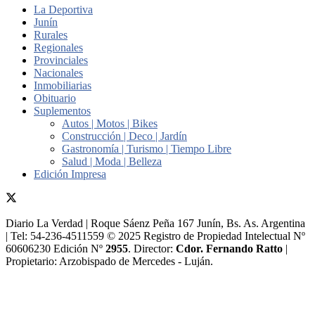
La Deportiva
Junín
Rurales
Regionales
Provinciales
Nacionales
Inmobiliarias
Obituario
Suplementos
Autos | Motos | Bikes
Construcción | Deco | Jardín
Gastronomía | Turismo | Tiempo Libre
Salud | Moda | Belleza
Edición Impresa
Diario La Verdad | Roque Sáenz Peña 167 Junín, Bs. As. Argentina
| Tel: 54-236-4511559 © 2025 Registro de Propiedad Intelectual Nº
60606230 Edición Nº
2955
. Director:​
Cdor. Fernando Ratto
|
Propietario:​ Arzobispado de Mercedes - Luján.