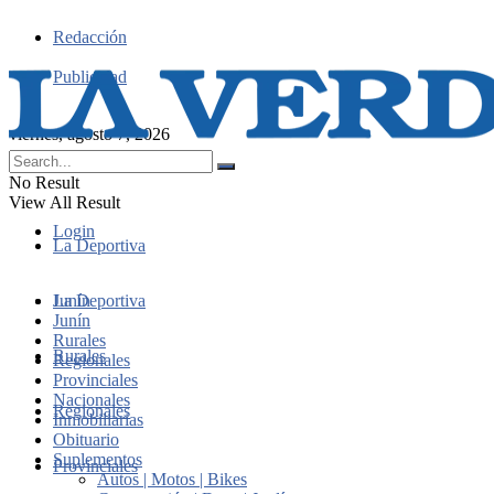
Redacción
Publicidad
viernes, agosto 7, 2026
No Result
View All Result
Login
La Deportiva
Junín
La Deportiva
Junín
Rurales
Rurales
Regionales
Provinciales
Nacionales
Regionales
Inmobiliarias
Obituario
Suplementos
Provinciales
Autos | Motos | Bikes