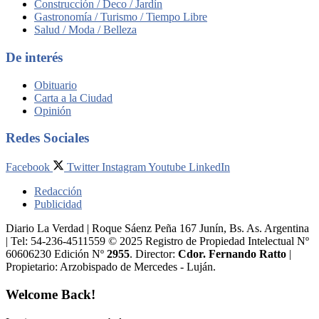
Construcción / Deco / Jardín
Gastronomía / Turismo / Tiempo Libre
Salud / Moda / Belleza
De interés
Obituario
Carta a la Ciudad
Opinión
Redes Sociales
Facebook
Twitter
Instagram
Youtube
LinkedIn
Redacción
Publicidad
Diario La Verdad | Roque Sáenz Peña 167 Junín, Bs. As. Argentina
| Tel: 54-236-4511559 © 2025 Registro de Propiedad Intelectual Nº
60606230 Edición Nº
2955
. Director:​
Cdor. Fernando Ratto
|
Propietario:​ Arzobispado de Mercedes - Luján.
Welcome Back!