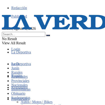
Redacción
Publicidad
sábado, agosto 8, 2026
No Result
View All Result
Login
La Deportiva
Junín
La Deportiva
Junín
Rurales
Rurales
Regionales
Provinciales
Nacionales
Regionales
Inmobiliarias
Obituario
Suplementos
Provinciales
Autos | Motos | Bikes