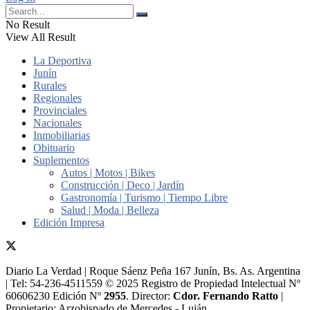
No Result
View All Result
La Deportiva
Junín
Rurales
Regionales
Provinciales
Nacionales
Inmobiliarias
Obituario
Suplementos
Autos | Motos | Bikes
Construcción | Deco | Jardín
Gastronomía | Turismo | Tiempo Libre
Salud | Moda | Belleza
Edición Impresa
Diario La Verdad | Roque Sáenz Peña 167 Junín, Bs. As. Argentina
| Tel: 54-236-4511559 © 2025 Registro de Propiedad Intelectual Nº
60606230 Edición Nº
2955
. Director:​
Cdor. Fernando Ratto
|
Propietario:​ Arzobispado de Mercedes - Luján.