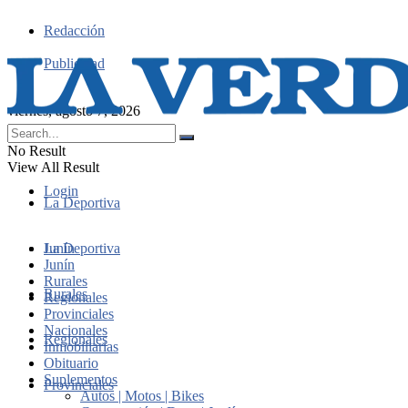
Redacción
Publicidad
viernes, agosto 7, 2026
No Result
View All Result
Login
La Deportiva
Junín
La Deportiva
Junín
Rurales
Rurales
Regionales
Provinciales
Nacionales
Regionales
Inmobiliarias
Obituario
Suplementos
Provinciales
Autos | Motos | Bikes