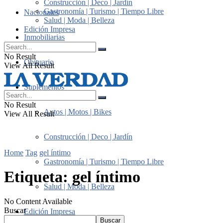
Construcción | Deco | Jardín
Gastronomía | Turismo | Tiempo Libre
Nacionales
Salud | Moda | Belleza
Edición Impresa
Inmobiliarias
No Result
Obituario
View All Result
Suplementos
No Result
Autos | Motos | Bikes
View All Result
Construcción | Deco | Jardín
Home
Tag
gel íntimo
Gastronomía | Turismo | Tiempo Libre
Etiqueta:
gel íntimo
Salud | Moda | Belleza
No Content Available
Buscar
Edición Impresa
Buscar