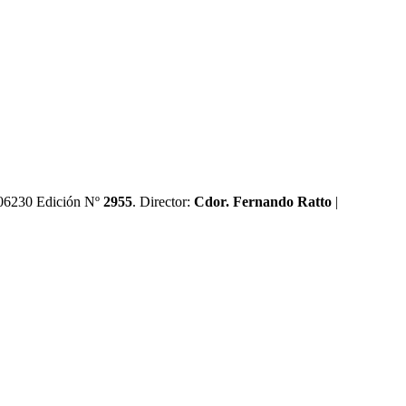
0606230 Edición Nº
2955
. Director:​
Cdor. Fernando Ratto
|