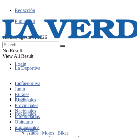
Redacción
Publicidad
viernes, agosto 7, 2026
No Result
View All Result
Login
La Deportiva
Junín
La Deportiva
Junín
Rurales
Rurales
Regionales
Provinciales
Nacionales
Regionales
Inmobiliarias
Obituario
Suplementos
Provinciales
Autos | Motos | Bikes